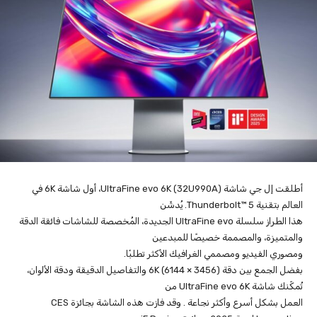
أطلقت إل جي شاشة UltraFine evo 6K (32U990A)، أول شاشة 6K في
العالم بتقنية Thunderbolt™ 5. يُدشّن
هذا الطراز سلسلة UltraFine evo الجديدة، المُخصصة للشاشات فائقة الدقة
والمتميزة، والمصممة خصيصًا للمبدعين
ومصوري الفيديو ومصممي الغرافيك الأكثر تطلبًا.
بفضل الجمع بين دقة 6K (6144 × 3456) والتفاصيل الدقيقة ودقة الألوان،
تُمكّنك شاشة UltraFine evo 6K من
العمل بشكل أسرع وأكثر نجاعة . وقد فازت هذه الشاشة بجائزة CES