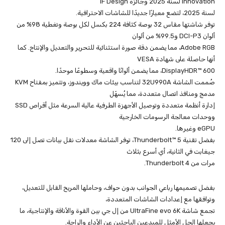
Innovation لسنة 2025 وجائزة iF Design
لسنة 2025، لتضع معيارًا جديدًا للشاشات الاحترافية.
توفر شاشتها مقاس 32 بوصة كثافة 224 بكسل لكل بوصة وتغطية 98% من
ألوان DCI-P3 و99.5% من ألوان
Adobe RGB، مما يضمن دقة صورة استثنائية للتحرير والتعديل والإنتاج. كما
أنها حاصلة على شهادة VESA
DisplayHDR™ 600، مما يضمن ألوانًا واقعية وسطوعًا موحدًا.
صُممت الشاشة 32U990A لتناسب بيئات ماك وويندوز، وتتميز بمفتاح KVM
مدمج ومنافذ اتصال متعددة، مما يُسهّل
إدارة أنظمة متعددة وتوصيل الأجهزة الطرفية عالية السرعة مثل أقراص SSD
ووحدات معالجة الرسومات الخارجية
eGPU وغيرها.
بفضل تقنية Thunderbolt™ 5، توفر الشاشة معدلات نقل بيانات تصل إلى 120
جيغابت في الثانية، أي أسرع بثلاث
مرات من Thunderbolt 4.
بفضل تصميمها رباعي الجوانب بدون حواف، وحاملها المريح القابل للتعديل،
وتوافقها مع إعدادات الشاشات المتعددة،
تجمع شاشة UltraFine evo 6K من إل جي بين القوة والأناقة والإنتاجية، ما
يجعلها الحل الأمثل للمبدعين الباحثين عن الأداء والراحة.