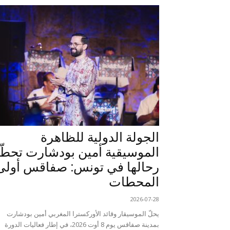
الجولة الدولية للظاهرة
الموسيقية أمين بودشارت تحطّ
رحالها في تونس: صفاقس أولى
المحطات
2026-07-28
يحلّ الموسيقار وقائد الأوركسترا المغربي أمين بودشارت
بمدينة صفاقس يوم 8 أوت 2026، في إطار فعاليات الدورة