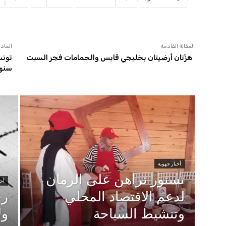
المقالة القادمة
المادة
هزّتان أرضيتان بخليجي قابس والحمامات فجر السبت
سنويً
أخبار جهوية
تستور تراهن على الرمان
أخب
لدعم الاقتصاد المحلي
رج
وتنشيط السياحة
ول