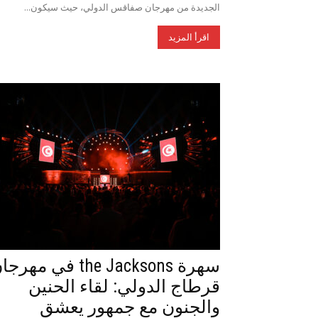
الجديدة من مهرجان صفاقس الدولي، حيث سيكون...
اقرأ المزيد
سهرة the Jacksons في مهر
قرطاج الدولي: لقاء الحنين
والجنون مع جمهور يعشق