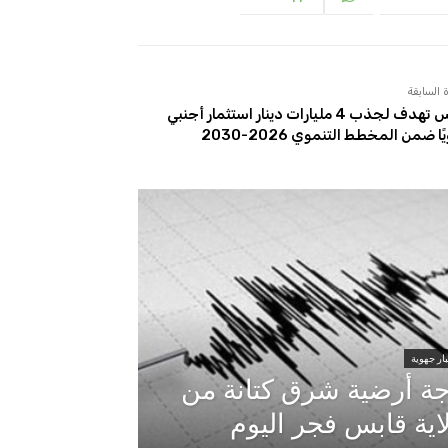
 السابقة
تونس تهدف لجذب 4 مليارات دينار استثمار أجنبي
ا ضمن المخطط التنموي 2026-2030
ار جهوية
ة أرضية شرق كتانة من
اية قابس فجر اليوم