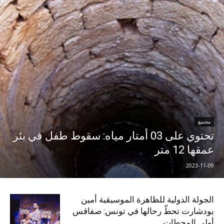
مجتمع
تحتوي على 03 أمتار مياه: سقوط طفل في بئر
عمقها 12 متر
2023-11-09
الجولة الدولية للظاهرة الموسيقية أمين
بودشارت تحطّ رحالها في تونس: صفاقس
أولى المحطات