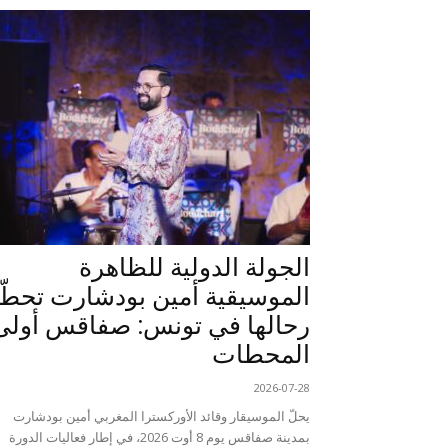
الجولة الدولية للظاهرة
الموسيقية أمين بودشارت تحطّ
رحالها في تونس: صفاقس أولى
المحطات
2026-07-28
يحلّ الموسيقار وقائد الأوركسترا المغربي أمين بودشارت
بمدينة صفاقس يوم 8 أوت 2026، في إطار فعاليات الدورة