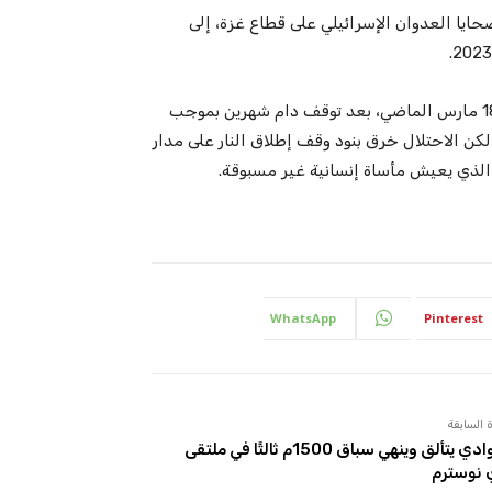
ايا العدوان الإسرائيلي على قطاع غزة، إلى
وكان الاحتلال الإسرائيلي استأنف عدوانه على قطاع غزة منذ 18 مارس الماضي، بعد توقف دام شهرين بموجب
خل حيز التنفيذ في 19 يناير الماضي، لكن الاحتلال خرق بنود وقف إطلاق النار على مدار
لذي يعيش مأساة إنسانية غير مسبوقة.
WhatsApp
Pinterest
 السابقة
الجوادي يتألق وينهي سباق 1500م ثالثًا في ملتقى
 نوسترم