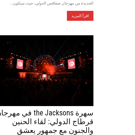
الجديدة من مهرجان صفاقس الدولي، حيث سيكون...
اقرأ المزيد
سهرة the Jacksons في مهر
قرطاج الدولي: لقاء الحنين
والجنون مع جمهور يعشق