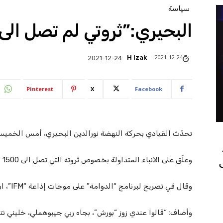
سياسة
البحيري:”ثروتي لم تصل الى 
2021-12-24
H Izak
2021-12-24
Pinterest
X
Facebook
تحدّث القيادي بحركة النهضة نورالدين البحيري، أمس الخميس 23 ديسمبر 2021، عن ثورت
وعلّق على الانباء المتداولة بخصوص ثروته التي تصل الى 1500 مليار.
وقال في تصريح لبرنامج “الدوامة” على موجات إذاعة “IFM”، ان ثروته لا تصل الى “المليارات”.
وأضاف: “قالوا عندي زوز “بورش”، بجاه ربي جيبوهملي، خليني نت