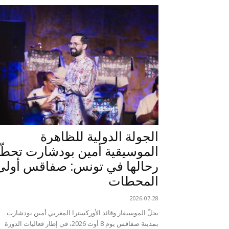
الجولة الدولية للظاهرة
الموسيقية أمين بودشارت تحطّ
رحالها في تونس: صفاقس أولى
المحطات
2026-07-28
يحلّ الموسيقار وقائد الأوركسترا المغربي أمين بودشارت
بمدينة صفاقس يوم 8 أوت 2026، في إطار فعاليات الدورة