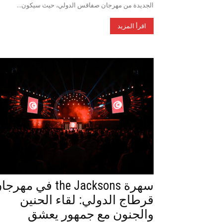
الجديدة من مهرجان صفاقس الدولي، حيث سيكون...
اقرأ المزيد
سهرة the Jacksons في مهر
قرطاج الدولي: لقاء الحنين
والجنون مع جمهور يعشق