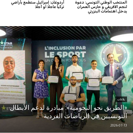
المنتخب الوطني التونسي: دعوة
أردوغان: إسرائيل ستطمع بأراضي
لنجم الافريقي و حارس العمران
تركيا عاجلا أو آجلا
يدخل اهتمامات البنزرتي
بلاغات
«الطريق نحو النجومية»: مبادرة لدعم الأبطال
التونسيين في الرياضات الفردية
2026-07-13