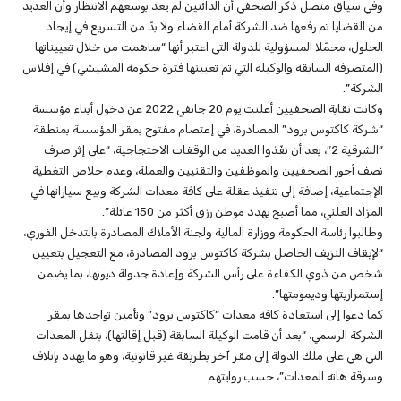
وفي سياق متصل ذكر الصحفي أن الدائنين لم يعد بوسعهم الانتظار وأن العديد
من القضايا تم رفعها ضد الشركة أمام القضاء ولا بدّ من التسريع في إيجاد
الحلول، محمّلا المسؤولية للدولة التي اعتبر أنها “ساهمت من خلال تعييناتها
(المتصرفة السابقة والوكيلة التي تم تعيينها فترة حكومة المشيشي) في إفلاس
الشركة”.
وكانت نقابة الصحفيين أعلنت يوم 20 جانفي 2022 عن دخول أبناء مؤسسة
“شركة كاكتوس برود” المصادرة، في إعتصام مفتوح بمقر المؤسسة بمنطقة
“الشرقية 2″، بعد أن نفّذوا العديد من الوقفات الاحتجاجية، “على إثر صرف
نصف أجور الصحفيين والموظفين والتقنيين والعملة، وعدم خلاص التغطية
الإجتماعية، إضافة إلى تنفيذ عقلة على كافة معدات الشركة وبيع سياراتها في
المزاد العلني، مما أصبح يهدد موطن رزق أكثر من 150 عائلة”.
وطالبوا رئاسة الحكومة ووزارة المالية ولجنة الأملاك المصادرة بالتدخل الفوري،
“لإيقاف النزيف الحاصل بشركة كاكتوس برود المصادرة، مع التعجيل بتعيين
شخص من ذوي الكفاءة على رأس الشركة وإعادة جدولة ديونها، بما يضمن
إستمراريتها وديمومتها”.
كما دعوا إلى استعادة كافة معدات “كاكتوس برود” وتأمين تواجدها بمقر
الشركة الرسمي، “بعد أن قامت الوكيلة السابقة (قبل إقالتها)، بنقل المعدات
التي هي على ملك الدولة إلى مقر آخر بطريقة غير قانونية، وهو ما يهدد بإتلاف
وسرقة هاته المعدات”، حسب روايتهم.