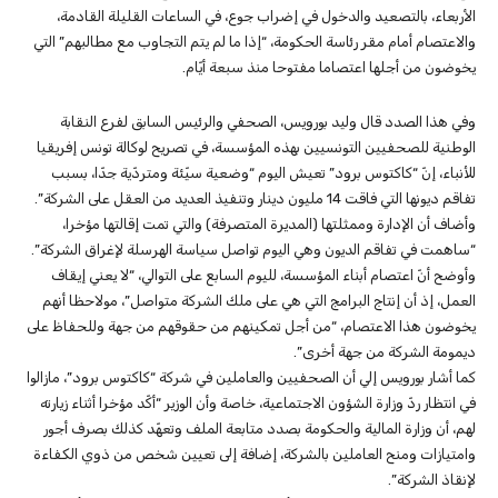
الأربعاء، بالتصعيد والدخول في إضراب جوع، في الساعات القليلة القادمة،
والاعتصام أمام مقر رئاسة الحكومة، “إذا ما لم يتم التجاوب مع مطالبهم” التي
يخوضون من أجلها اعتصاما مفتوحا منذ سبعة أيّام.
وفي هذا الصدد قال وليد بورويس، الصحفي والرئيس السابق لفرع النقابة
الوطنية للصحفيين التونسيين بهذه المؤسسة، في تصريح لوكالة تونس إفريقيا
للأنباء، إنّ “كاكتوس برود” تعيش اليوم “وضعية سيّئة ومتردّية جدّا، بسبب
تفاقم ديونها التي فاقت 14 مليون دينار وتنفيذ العديد من العقل على الشركة”.
وأضاف أن الإدارة وممثلتها (المديرة المتصرفة) والتي تمت إقالتها مؤخرا،
“ساهمت في تفاقم الديون وهي اليوم تواصل سياسة الهرسلة لإغراق الشركة”.
وأوضح أنّ اعتصام أبناء المؤسسة، لليوم السابع على التوالي، “لا يعني إيقاف
العمل، إذ أن إنتاج البرامج التي هي على ملك الشركة متواصل”، مولاحظا أنهم
يخوضون هذا الاعتصام، “من أجل تمكينهم من حقوقهم من جهة وللحفاظ على
ديمومة الشركة من جهة أخرى”.
كما أشار بورويس إلي أن الصحفيين والعاملين في شركة “كاكتوس برود”، مازالوا
في انتظار ردّ وزارة الشؤون الاجتماعية، خاصة وأن الوزير “أكّد مؤخرا أثناء زيارته
لهم، أن وزارة المالية والحكومة بصدد متابعة الملف وتعهّد كذلك بصرف أجور
وامتيازات ومنح العاملين بالشركة، إضافة إلى تعيين شخص من ذوي الكفاءة
لإنقاذ الشركة”.