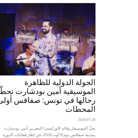
الجولة الدولية للظاهرة
الموسيقية أمين بودشارت تحطّ
رحالها في تونس: صفاقس أولى
المحطات
2026-07-28
يحلّ الموسيقار وقائد الأوركسترا المغربي أمين بودشارت
بمدينة صفاقس يوم 8 أوت 2026، في إطار فعاليات الدورة