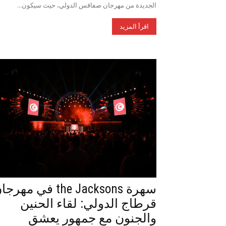
الجديدة من مهرجان صفاقس الدولي، حيث سيكون...
اقرأ المزيد
سهرة the Jacksons في مهر
قرطاج الدولي: لقاء الحنين
والجنون مع جمهور يعشق