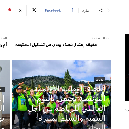
X
Facebook
شارك
المقالة القادمة
المادة
حقيقة إعتذار نجلاء بودن عن تشكيل الحكومة
أم ز
بلاغات
اللجنة الوطنية الأولمبية
اخب
التونسية تحتفي باليوم
إي
جان
العالمي للرياضة من أجل
ال
التنمية والسلم بمنتزه
تو
النحلي
وت