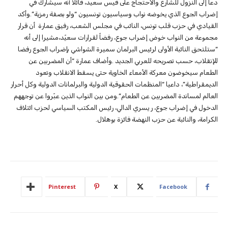
دعا إلى النزول للشارع والاحتجاج على قيس سعيد، قائلا أنه سيشارك في
إضراب الجوع الذي يخوضه نواب وسياسيون تونسيون “ولو بصفة رمزية”.وأكد
القيادي في حزب قلب تونس، النائب في مجلس الشعب، رفيق عمارة أن قرار
مجموعة من النواب خوض إضراب جوع، رفضاً لقرارات سعيّد،مشيرا إلى أنه
“ستلتحق النائبة الأولى لرئيس البرلمان سميرة الشواشي بإضراب الجوع رفضا
للإنقلاب، حسب تصريحه للعربي الجديد .وأضاف عمارة “أن المضربين عن
الطعام سيخوضون معركة الأمعاء الخاوية حتى يسقط الانقلاب وتعود
الديمقراطية”، داعيا “المنظمات الحقوقية الدولية والبرلمانات الدولية وكل أحرار
العالم لمساندة المضربين عن الطعام”.ومن بين النواب الذين عبّروا عن توجههم
الدخول في إضراب جوع، ر يسري الدالي، رئيس المكتب السياسي لحزب ائتلاف
الكرامة، والنائبة عن حزب النهضة فائزة بوهلال.
Pinterest
X
Facebook