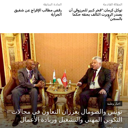
المقالة القادمة
المادة السابقة
توكل كرمان:”فخر كبير للمرزوقي أن
رفض مطالب الإفراج عن شفيق
يصدر الروبرت التالف بحقه حكما
الجراية
بالسجن”
اخبار وطنية
تونس والصومال يعززان التعاون في مجالات
التكوين المهني والتشغيل وريادة الأعمال