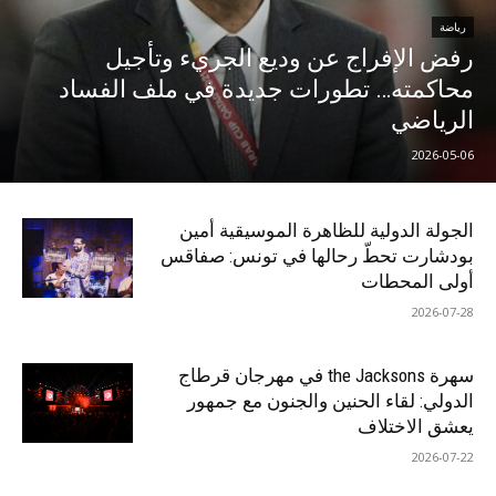
رياضة
رفض الإفراج عن وديع الجريء وتأجيل
محاكمته… تطورات جديدة في ملف الفساد
الرياضي
2026-05-06
الجولة الدولية للظاهرة الموسيقية أمين
بودشارت تحطّ رحالها في تونس: صفاقس
أولى المحطات
2026-07-28
سهرة the Jacksons في مهرجان قرطاج
الدولي: لقاء الحنين والجنون مع جمهور
يعشق الاختلاف
2026-07-22