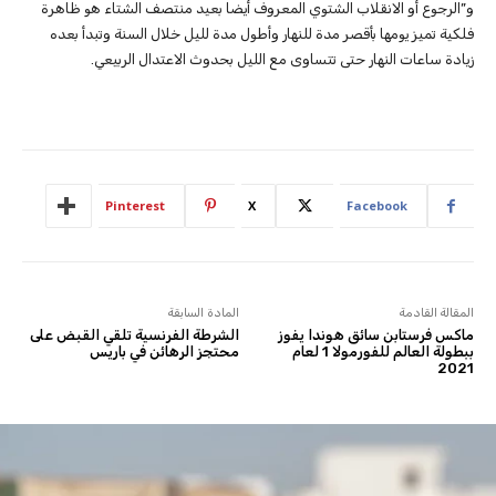
و”الرجوع أو الانقلاب الشتوي المعروف أيضا بعيد منتصف الشتاء هو ظاهرة
فلكية تميز يومها بأقصر مدة للنهار وأطول مدة لليل خلال السنة وتبدأ بعده
زيادة ساعات النهار حتى تتساوى مع الليل بحدوث الاعتدال الربيعي.
Pinterest
X
Facebook
المقالة القادمة
المادة السابقة
ماكس فرستابن سائق هوندا يفوز
الشرطة الفرنسية تلقي القبض على
ببطولة العالم للفورمولا 1 لعام
محتجز الرهائن في باريس
2021