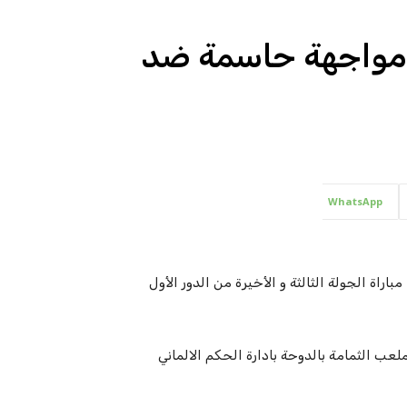
ي مواجهة حاسمة ضد
WhatsApp
وض منتخبنا الوطني التونسي اليوم الأثنين 06 ديسمبر 2021، مباراة الجولة الثالثة و الأخيرة من الدور الأول
وقيت تونس ، وسيقام بملعب الثمامة بالدوحة بادارة الحكم الالماني