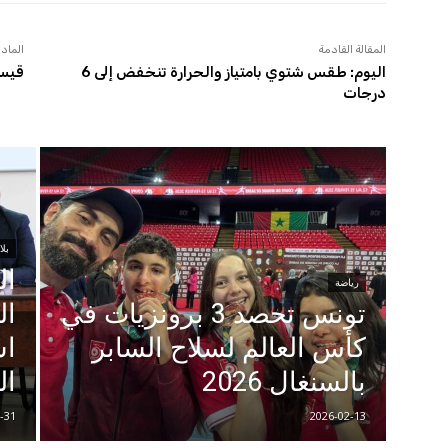
المقالة القادمة
المادة
اليوم: طقس شتوي بامتياز والحرارة تنخفض إلى 6
قيس 
درجات
بلا
ال
رياضة
تونس تحصد 3 برونزيات في
ال
كأس العالم لسلاح السابر
اس
بالسنغال 2026
ال
-31
2026-02-13