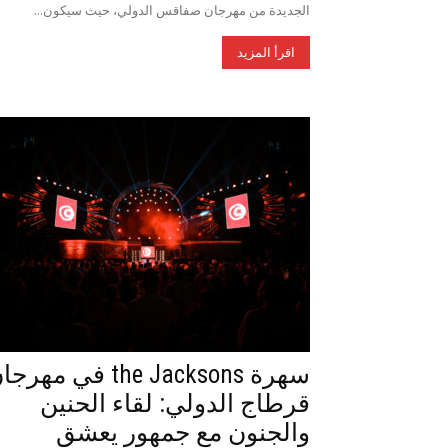
الجديدة من مهرجان صفاقس الدولي، حيث سيكون...
اقرأ المزيد
سهرة the Jacksons في مهر
قرطاج الدولي: لقاء الحنين
والجنون مع جمهور يعشق