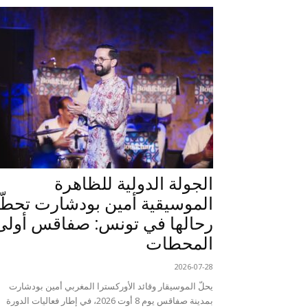
الجولة الدولية للظاهرة
الموسيقية أمين بودشارت تحطّ
رحالها في تونس: صفاقس أولى
المحطات
2026-07-28
يحلّ الموسيقار وقائد الأوركسترا المغربي أمين بودشارت
بمدينة صفاقس يوم 8 أوت 2026، في إطار فعاليات الدورة