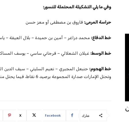
وفي ما يلي التشكيلة المحتملة للنسور:
حراسة المرمى:
فاروق بن مصطفى أو معز حسن
خط الدفاع:
محمد دراغر – أمين بن حميدة – بلال العيفة – ياس
خط الوسط:
غيلان الشعلالي – فرجاني ساسي – يوسف المساك
خط الهجوم:
حنبعل المجبري – نعيم السليتي – سيف الدين ال
وتحتل الإمارات صدارة المجموعة برصيد 6 نقاط، فيما يحتل منتخبنا الوطني المركز الثاني برصيد 3 نقاط.
جان
X
Facebook
شارك