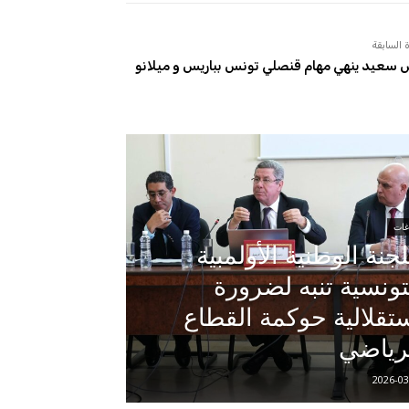
 السابقة
سعيد ينهي مهام قنصلي تونس بباريس و ميلانو
غات
لجنة الوطنية الأولمبية
تونسية تنبه لضرورة
تقلالية حوكمة القطاع
رياضي
2026-03