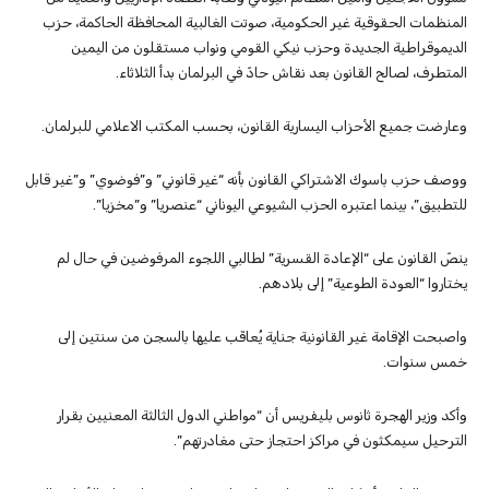
المنظمات الحقوقية غير الحكومية، صوتت الغالبية المحافظة الحاكمة، حزب
الديموقراطية الجديدة وحزب نيكي القومي ونواب مستقلون من اليمين
المتطرف، لصالح القانون بعد نقاش حادّ في البرلمان بدأ الثلاثاء.
وعارضت جميع الأحزاب اليسارية القانون، بحسب المكتب الاعلامي للبرلمان.
ووصف حزب باسوك الاشتراكي القانون بأنه “غير قانوني” و”فوضوي” و”غير قابل
للتطبيق”، بينما اعتبره الحزب الشيوعي اليوناني “عنصريا” و”مخزيا”.
ينصّ القانون على “الإعادة القسرية” لطالبي اللجوء المرفوضين في حال لم
يختاروا “العودة الطوعية” إلى بلادهم.
واصبحت الإقامة غير القانونية جناية يُعاقَب عليها بالسجن من سنتين إلى
خمس سنوات.
وأكد وزير الهجرة ثانوس بليفريس أن “مواطني الدول الثالثة المعنيين بقرار
الترحيل سيمكثون في مراكز احتجاز حتى مغادرتهم”.