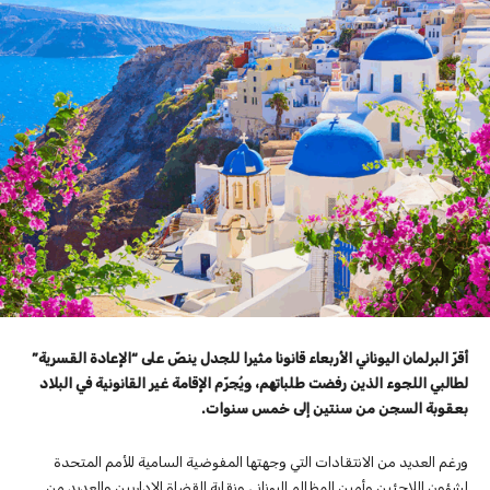
أقرّ البرلمان اليوناني الأربعاء قانونا مثيرا للجدل ينصّ على “الإعادة القسرية”
لطالبي اللجوء الذين رفضت طلباتهم، ويُجرّم الإقامة غير القانونية في البلاد
بعقوبة السجن من سنتين إلى خمس سنوات.
ورغم العديد من الانتقادات التي وجهتها المفوضية السامية للأمم المتحدة
لشؤون اللاجئين وأمين المظالم اليوناني ونقابة القضاة الإداريين والعديد من