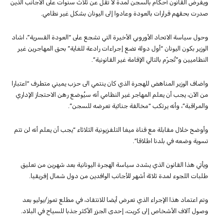
ويفرض القانون أحكام بالسجن لمدة لا تقل عن ثلاث سنوات على الأجانب الذين
صدرت بحقهم قرارات بالعودة وعادوا إلى اليونان بشكل غير نظامي.
وحول سياسة الاتحاد الأوروبي الأخيرة التي تشجع على “العودة القسرية”، اشاد
الوزير بكون اليونان “أول دولة تضع إجراءات رادعة للغاية” بحق المهاجرين غير
النظاميين و”تُجرّم بالتالي الإقامة غير القانونية”.
واضاف الوزير المناهض للهجرة الذي كان ينتمي الى حزب يميني متطرف “اعتبارا
من الآن، يجب أن يعلم المهاجر غير النظامي أنه سيُوضع رهن الاحتجاز الإداري
والمراقبة”، وأنه يرتكب “مخالفة جنائية تعرضه للسجن”.
وأوضح خلال مقابلة مع قناة ميغا التلفزيونية الثلاثاء “يجب أن يعلم أنه لن تتم
تسوية وضعه في بلدنا اطلاقا”.
ويأتي هذا القانون الذي يشدد سياسة الهجرة اليونانية بعد شهرين من تعليق
طلبات اللجوء لمدة ثلاثة أشهر للأجانب الوافدين من دول شمال إفريقيا.
وتم اعتماد هذا الإجراء الذي تعرض أيضا للانتقاد، في مطلع تموز/يوليو بعد
وصول آلاف الأشخاص إلى كريت، إحدى الجزر الأكثر جذبا للسياح في البلاد.