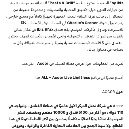
by ibis”
الجديدة. يقترح مطعم
“Pasta & Grill”
لأعضائه مجموعة متنوعة
من خيارات الطهي حول الأطباق المحلية والمشويات ومجموعة متنوعة من
العجائن. إلى جانب غرفة اللياقة البدنية المجهزة تجهيزًا كاملاً مع مسبح خارجي ،
يتم تحويل شرفة
Charlie’s Corner
في المساء لتوفر للأعضاء مكانًا
للاسترخاء وتذوق مأكولات الموسم. يقع فندق
ibis Sfax
في مكان مثالي
بالقرب من المراكز الثقافية والتسوقية والحي الأعمال ، للأحداث المهنية يحتوي
الفندق على 5 قاعات لاجتماعات عملية ومرنة واستراحات للذواقة وكل ما
تحتاجه في متناول يدك
.
لمزيد من المعلومات حول عرض عطلة الصيف في
Accor
، انقر هنا
.
أصبح عضوًا في برنامج
ALL – Accor Live Limitless
هنا
حول
ACCOR
Accor
هي شركة تحتل المركز الأول عالميًا في صناعة الفنادق ، وتتواجد في
110 دولة ، مع أكثر من 5100 فندق و 10000 مطعم ومقصف. تنشر
المجموعة نظامًا بيئيًا فندقيًا متكاملًا يعد من بين أكثر الأنظمة تنوعًا في هذا
القطاع، ولا سيما الجمع بين العلامات التجارية الفاخرة والراقية ، وعروض