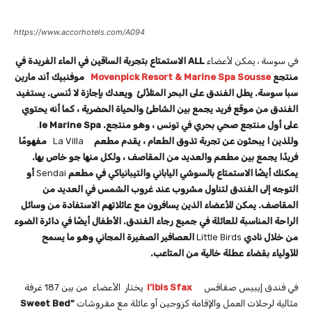
https://www.accorhotels.com/A094
في سوسة ، يمكن لأعضاء
ALL
الاستمتاع بتجربة الساقين في الماء الفريدة في
منتجع
Movenpick Resort & Marine Spa Sousse
موفنبيك آند مارين
سبا سوسة. يطل الفندق على البحر المتلألئ ويعدك بإجازة لا تُنسى. يستفيد
الفندق من موقع فريد يجمع بين الشاطئ والحياة الحضرية ، كما أنه يحتوي
على أول منتجع صحي بحري في تونس ، وهو منتجع.
le Marine Spa
.
وللذين ا يبحثون عن تجربة تذوق الطعام ، يقدم مطعم
La Villa
مفهومًا
فريدًا يجمع بين مطعم والعديد من المقاصف ، ولكل منها جو خاص بها.
يمكنك أيضًا الاستمتاع بالسوشي الياباني والتيبانياكي في مطعم
Sendai
أو
التوجه إلى الفندق لتناول مشروب عند غروب الشمس في العديد من
المقاصف. يمكن للأعضاء الذين يسافرون مع عائلاتهم الاستفادة من وسائل
الراحة المناسبة للعائلة في جميع رجاء الفندق. الأطفال أيضًا في دائرة الضوء
من خلال نادي
Little Birds
العصافير الصغيرة
المجاني وهو ما يسمح
للآولياء بقضاء عطلة خالية من المتاعب
.
في فندق إيبيس صفاقس
l’Ibis Sfax
يختار الأعضاء من بين 187 غرفة
مثالية لرحلات العمل والإقامة كزوجين أو عائلة مع مفروشات
“Sweet Bed