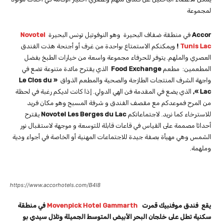
لمجموعة
Accor
في منطقة ضفاف البحيرة وهو النوفوتيل تونس البحيرة
Novotel
Tunis Lac
!
ويمكنكم الاستمتاع بواحدة من غرف أو أجنحة هذت الفندق
العصري والملهم. يتوفر للحرفاء مجموعة واسعة من خيارات الطبخ بفضل
المطعمين: مطعم
Food Exchange
الذي يقترح مائدة متنوعة تضع في
واجهة الشرف المنتجات الطازجة والصحية والمطعم الذواق
« Le Clos du
Lac »,
الذي يضع في المقدمة فن الهي الدولي. إذا كانت لديكم رغبة في لحظة
من المرح فموعدكم مع مقصف الفندق و شرفة المسبح وهو مكان فريد
للاسترخاء كما نريد. لاجتماعاتكم
Novotel Les Berges du Lac
يقترح
أحداثا مصممة على القياس في قاعات قابلة للتوسعة و موجهة لاستقبال نور
الشمس وهي مهيأة بصفة جيدة للاجتماعات المهنية أو الخاصة في أجواء ودية
وملهمة.
https://www.accorhotels.com/B4I8
يقع
فندق موفنبيك قمرت
Movenpick Hotel Gammarth
في منطقة
سكنية تطل على خلجان البحر الأبيض المتوسط ​​الجميلة وتلال سيدي بو