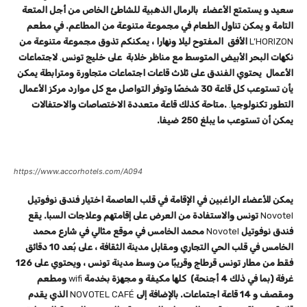
سعيد و يستمتع الأعضاء بالرمال الذهبية للشاطئ الخاص من أجل المتعة
التامة و يمكن تناول الطعام في مجموعة متنوعة من المطاعم. في مطعم
L’HORIZON
الأفق المفتوح ليلا ونهارا ، يمكنكم تذوق مجموعة متنوعة من
نكهات البحر الأبيض المتوسط ​​مع مناظر خلابة على خليج تونس
.
لاجتماعات
الأعمال يحتوي الفندق على ثلاث قاعات اجتماعات متجاورة ومترابطة يمكن
يأن تستوعب كل قاعة 30 شخصًا وتوفر التواصل مع كل موارد مركز الأعمال
التطور تكنولوجيا
.
.
متاحة كذلك قاعة متعددة الاختصاصات والاحتفالات
يمكن أن تستوعب ما يبلغ 250 ضيفا.
https://www.accorhotels.com/A094
يمكن للأعضاء الراغبين في الإقامة في قلب العاصمة اختيار فندق نوفوتيل
Novotel
تونس والاستفادة من العرض على إقامتهم وعلاجات السبا. يقع
فندق نوفوتيل
Novotel
محمد الخامس في موقع مثالي في شارع محمد
الخامس في قلب الحي التجاري ومقابل مدينة الثقافة ، على بُعد 10 دقائق
فقط من مطار تونس قرطاج وقريبًا من وسط مدينة تونس ، ويحتوي على 126
غرفة (بما في ذلك 4 أجنحة) كلها مكيفة و مجهزة بخدمة
wifi
ومطعم
ومقصف و 14 قاعة اجتماعات. بالإضافة إلى
NOVOTEL CAFÉ
الذي يقدم