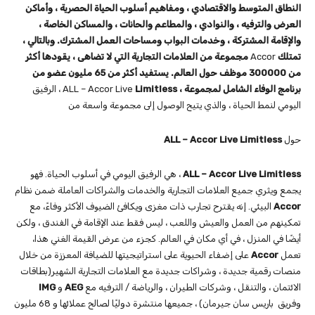
النطاق المتوسط ​​والاقتصادي ، ومفاهيم أسلوب الحياة الحصرية ، وأماكن
العرض والترفيه ، والنوادي ، والمطاعم والحانات ، والمساكن الخاصة ،
والإقامة المشتركة ، وخدمات البواب ومساحات العمل المشترك. وبالتالي ،
تمتلك
Accor
مجموعة من العلامات التجارية التي لا تضاهى ، يقودها أكثر
من 300000 موظف حول العالم. يستفيد أكثر من 65 مليون عضو من
برنامج الوفاء الشامل لمجموعة ،
Limitless
ALL – Accor Live
، الرفيق
اليومي لنمط الحياة ، والذي يتيح الوصول إلى مجموعة واسعة من
حول
ALL – Accor Live Limitless
ALL – Accor Live Limitless
، هي الرفيق اليومي في أسلوب الحياة. فهو
يجمع ويثري جميع العلامات التجارية والخدمات والشراكات العاملة ضمن نظام
Accor
البيئي. إنه يقترح تجارب ذات مغزى ويكافئ الضيوف الأكثر وفاءً، مع
تمكينهم من العمل والعيش واللعب ، ليس فقط عند الإقامة في الفندق ، ولكن
أيضًا في المنزل ، في أي مكان في العالم. كجزء من عرض القيمة الغني هذا،
تعمل
Accor
على إضفاء الحيوية على استراتيجيتها للضيافة المعززة من خلال
منصات رقمية جديدة ، وشراكات جديدة مع العلامات التجارية الشهير(بطاقات
الائتمان ، والتنقل ، وشركات الطيران ، والرياضة / الترفيه مع
AEG
و
IMG
وفريق باريس سان جيرمان)
، جميعها منتشرة دوليًا لصالح عملائها و 68 مليون