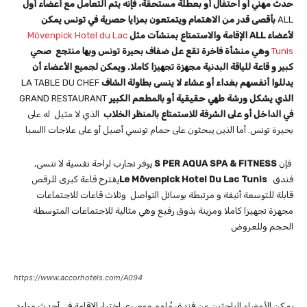
حدث مهني او احتفال أو بعطلة مستحقة، فإنه يتم التعامل مع أعضاء أول
ALL
بأقصى قدر من الاهتمام ويتمتعون بمزايا حصرية
في تونس يمكن
لأعضاء
ALL
الإقامة والاستمتاع بمنشآت مثل
Mövenpick Hotel du Lac
Tunis
وهي منشأة فاخرة تقع عل ضفاف بحيرة تونس وبها منتجع
صحي
كبير و قاعة للياقة البدنية مجهزة تجهيزا كاملا. ويمكن لجميع الأعضاء أن
يدللوا أنفسهم بغداء أو عشاء لا ينسى بطاولة الشاف
LA TABLE DU CHEF
الذي يشكل ورشة طهي حقيقية أو بالمطعم الكبير
GRAND RESTAURANT
في الداخل أو على الشرفة للاستمتاع بالمنظر الخلاب
الذي لا مثيل له على
بحيرة تونس. أما الذين يبحثون على حمام تونسي أصيل أو على علاجات االسبا
فإن
S PER AQUA SPA & FITNESS
يوفر تجارب لراحة نفسية لا تنسى,
فندق
Le Mövenpick Hotel Du Lac Tunis
يقترح قاعة كبرى للرقص
قابلة للتوسعة أنيقة و مرتبطة بوسائل التواصل وثلاث قاعات للاجتماعات
مجهزة تجهيزا كاملا ومزينة بذوق رفيع وهي مثالية للاجتماعات المتوسطة
الحجم وللعروض
https://www.accorhotels.com/A094
يمكن للأعضاء الباحثين عن فندق مُلهم وعصري اختيار الإقامة في أحدث مولود