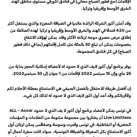
الإقامات (مع فطور الصباح مجاني) في فنادق أكورفي مستوى مناطق الهند
الشرق الأوسط وإفريقيا وتركيا.
وقد أعلن أكور الشركة الرائدة عالميا في الضيافة المعززة والذي يستغل أكثر
من 420 فندقا في الهند والشرق الأوسط وإفريقيا و تركيا لهذه الصائفة عن
إطلاق عرض حصري موجه لزبائنه الأكثر وفاء. يمكن لهؤلاء الانتفاع
بخصومات يمكن أن تبلغ 30 بالمائة على كامل إقاماتهم (بما في ذلك فطور
الصباح) في كل فنادق المجموعة.
يوفر برنامج أول أكور لايف الذي لا حدود له لأعضائه إمكانية الحجز بداية من
25 ماي وإلى 15 سبتمبر 2022 لإقامات من 1 جوان إلى 30 سبتمبر2022.
إن أفضل طريقة للاحتفال بالفصل الصيفي هي الاستمتاع بعطلة الأحلام لكم
ولأقربائكم وقد أعد أول اكور لايف الذي لا حدود له لذلك كل شيء.
في تونس يمكن لأعضاء برنامج أول أكور لا يف الذي لا حدود
ALL – Accor
Live Limitless
أن يختاروا بين مجموعة متنوعة من العلامات و المؤسات
الحضرية أو الشاطئية. في تونس وقمرت وسوسة وصفاقس يمكن لزبائن أول
أكور الاستمتاع بكل المعرفة والضيافة التونسية. سواء كانت سفرة أعمال أو