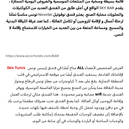
قائمة بسيطة وسخية من المنتجات الموسمية والعروض اليومية الممتازة ،
يقدم
SKY BAR
الواقع في أعلى طابق من الفندق العديد من الكوكتيلات
والحلويات محلية الصنع. يعتبر فندق نوفوتيل
Novotel
تونس مناسبًا تمامًا
لرحلة أعمال و لإقامة للزوجين أو لكامل العائلة ، كما تعد غرفة اللياقة البدنية
والمسبح ومساحة المتعة من بين العديد من الخيارات للاستمتاع بإقامة لا
تُنسى.
https://www.accorhotels.com/B4I8
العرض المخصص لأعضاء
ALL
متاح أيضًا في فندق إيبيس تونس
Ibis Tunis
لإقاماتك القادمة. يستفيد الفندق أيضًا من موقعه الاستراتيجي في قلب
المنطقة التجارية. يقع على بعد 7 كيلومترات من مطار تونس قرطاج وبجوار
مدينة الثقافة مما يمكن من
التمتع بجميع مزايا العاصمة التونسية، ويوفر
الفندق خدمة
wifi
مجانية وغير محدودة. هذا الفندق مثالي لرحلات العمل
وإقامة الزوجين أوكل العائلة. كما يضع الفندق تحت تصرفك مطعمًا يرحب بك
في جو دافئ وودود لجعل كل وجبة لحظة تكتشف فيها نكهات جديدة
بالإضافة إلى مقصف للوجبات الخفيفة يمنحك إمكانية طلب المشروبات
والوجبات الساخنة أو الباردة والوجبات في أي ساعة من اليوم
.