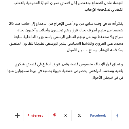
النهضة عادل الدعداع بمقتضى إذن قضائي صار ن النيابة العمومية بالقطب
القضائي لمكافحة الإرهاب.
يذكر أنه تم في وقت سابق من يوم أمس الإفراج عن الدعداع إلى جانب ضد 28
شخصا من بينهم أطراف بحالة فرار وهم تونسيون وأجانب وآخرون بحالة
سراح و9 محتفظ بهم من بينهم الناطق الرسمي باسم وزارة الداخلية سابقا
محمد علي العروي والناشط السياسي بشير اليوسفي تطبيقا للقانون المتعلق
بمكافحة الإرهاب ومنع غسيل الأموال.
ويتعلق قرار الإيقاف بخصوص قضية رفعها فريق الدفاع في قضيتي شكري
بلعيد ومحمد البراهمي بخصوص جمعية خيرية يشتبه في تورط مسؤولين منها
في في تبييض الأموال
Pinterest
X
Facebook