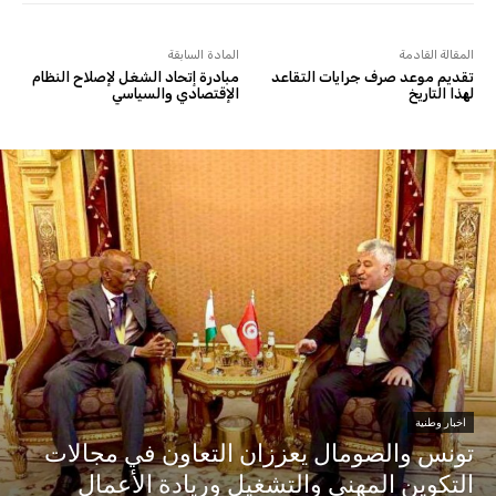
المقالة القادمة
المادة السابقة
تقديم موعد صرف جرايات التقاعد
مبادرة إتحاد الشغل لإصلاح النظام
لهذا التاريخ
الإقتصادي والسياسي
اخبار وطنية
تونس والصومال يعززان التعاون في مجالات
التكوين المهني والتشغيل وريادة الأعمال