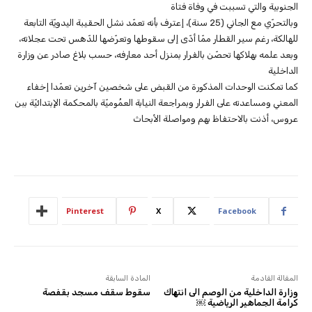
الجنوبية والتي تسببت في وفاة فتاة
وبالتحرّي مع الجاني (25 سنة)، إعترف بأنه تعمّد نشل الحقيبة اليدويّة التابعة
للهالكة، رغم سير القطار ممّا أدّى إلى سقوطها وتعرّضها للدّهس تحت عجلاته،
وبعد علمه بهلاكها تحصّن بالفرار بمنزل أحد معارفه، حسب بلاغ صادر عن وزارة
الداخلية
كما تمكنت الوحدات المذكورة من القبض على شخصين آخرين تعمّدا إخفاء
المعني ومساعدته على الفرار وبمراجعة النيابة العمُوميّة بالمحكمة الإبتدائيّة ببن
عروس، أذنت بالاحتفاظ بهم ومواصلة الأبحاث
Pinterest
X
Facebook
المقالة القادمة
المادة السابقة
وزارة الداخلية من الوصم الى انتهاك
سقوط سقف مسجد بقفصة
كرامة الجماهير الرياضية ￼