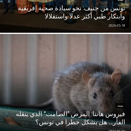
تونس من جنيف: نحو سيادة صحية إفريقية
وابتكار طبي أكثر عدلا واستقلالا
2026-05-18
صحة
فيروس هانتا: المرض “الصامت” الذي ينقله
الفأر… هل يشكل خطرا في تونس؟