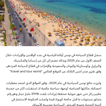
سجل قطاع السياحة في تونس أرقاما قياسية في عدد الوافدين والإيرادات خلال
النصف الأول من عام 2025 وبذلك تنضم إلى كل من إسبانيا والمكسيك
والبرازيل وكوستاريكا واليونان والسعودية والإمارات في قطاع السياحة المزدهر،
وفق تقرير صدر امس الثلاثاء عن الموقع العالمي “travel and tour world”
وابرزت نتائج تونس السياحية في عام 2025 ، وفق الموقع الذي اعتمد معطيات
احصائية، مكانتها المتنامية كوجهة سياحية عالمية اذ استقبلت اكثر من خمسة
ملايين زائر حتى شهر جويلية محققة إيرادات بلغت 3998 مليار دينار وهو رقم
يتجاوز مستويات ما قبل جائحة كورونا، فيما واصلت الحكومة الاستثمار في
البنية التحتية وتنويع العروض السياحية وتوسيع الأسواق.