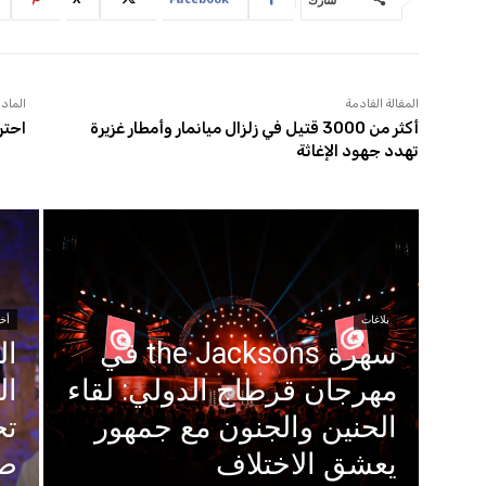
المقالة القادمة
المادة
أكثر من 3000 قتيل في زلزال ميانمار وأمطار غزيرة
احتر
تهدد جهود الإغاثة
بلاغات
أخب
سهرة the Jacksons في
ال
مهرجان قرطاج الدولي: لقاء
ال
الحنين والجنون مع جمهور
تح
يعشق الاختلاف
صف