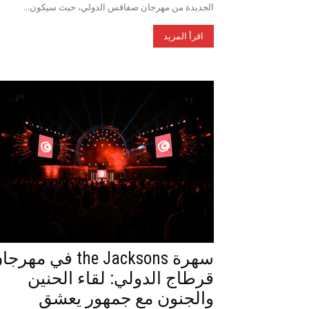
الجديدة من مهرجان صفاقس الدولي، حيث سيكون...
اقرأ المزيد
سهرة the Jacksons في مهر
قرطاج الدولي: لقاء الحنين
والجنون مع جمهور يعشق