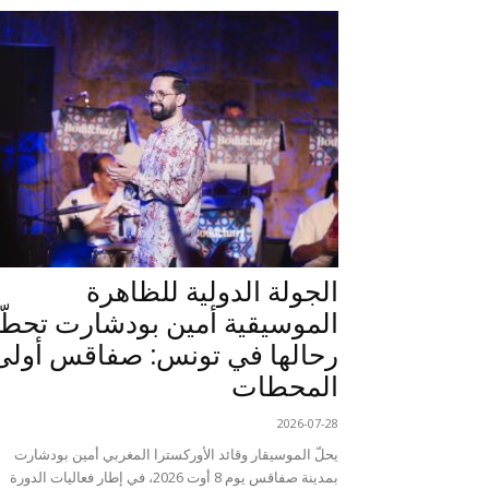
الجولة الدولية للظاهرة
الموسيقية أمين بودشارت تحطّ
رحالها في تونس: صفاقس أولى
المحطات
2026-07-28
يحلّ الموسيقار وقائد الأوركسترا المغربي أمين بودشارت
بمدينة صفاقس يوم 8 أوت 2026، في إطار فعاليات الدورة