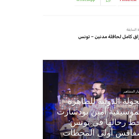
 السابقة
اق كامل لحافلة مدنين – تونس
ار المشاهير
جولة الدولية للظاهرة
موسيقية أمين بودشارت
طّ رحالها في تونس:
اقس أولى المحطات