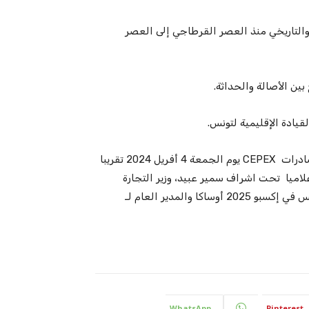
ي والتاريخي منذ العصر القرطاجي إلى العصر
بين الأصالة والحداثة.
قيادة الإقليمية لتونس.
ولإعلان عن المشاركة التونسية رسميا، ينظم مركز النهوض بالصادرات CEPEX يوم الجمعة 4 أفريل 2024 تقريبا
 إعلاميا تحت اشراف سمير عبيد، وزير التجارة
وتنمية الصادرات، وبحضور مراد بن حسين، المفوض العام لتونس في إكسبو 2025 أوساكا والمدير العام لـ
WhatsApp
Pinterest