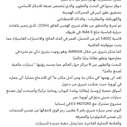
دولار سنويًا في البحث والتطوير، والذي يُخصص نصفه للابتكار الأساسي،
بتحقيق تطور كبير في المحركات الهجينة
والكهربائية، والبطاريات، ، والذكاء الاصطناعي.
تم تجربة والتحقق من نظام شيري الهجين الفائق (CSH) ، الذي يتميز بكفاءة
حرارية قياسية تبلغ 46.5%، في ظروف
قاسية (1,400 كم من التحمل، الغمر في الماء المالح، والاختبارات القاسية)، مما
يثبت موثوقيته العالمية.
كما تبتكر شيري من خلال AiMOGA، وهو روبوت بشري ذكي تم نشره في
معارضها، وتطور نظامًا بيئيًا عالميًا
للبحث والتطوير عبر 8 مراكز حول العالم، مما يجسد رؤيتها: “سيارات عالمية،
تُصنع عالميًا”.
لقد آتى نهجها “في مكان ما، ومن أجل مكان ما” أي الاندماج محليًا، آتى بثماره
في أوروبا، حيث تمكنت شيري من دخول
أسواق صعبة (روسيا، إيطاليا، بولندا، اليونان، رومانيا، تركيا) وأصبحت أول مصنع
سيارات صيني ينتج في أوروبا، عبر
مشروع مشترك مع EV MOTORS في إسبانيا.
اليوم، تبحر سيارة شيري رقم 5 ملايين: رمز قوي لانتقالها من تصدير المنتجات
إلى تصدير التكنولوجيا والمعرفة
والعلامة التجارية الفاخرة، مما يمثل حقبة جديدة للسيارات