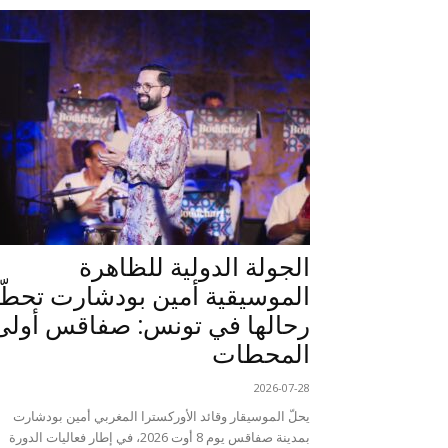
الجولة الدولية للظاهرة
الموسيقية أمين بودشارت تحطّ
رحالها في تونس: صفاقس أولى
المحطات
2026-07-28
يحلّ الموسيقار وقائد الأوركسترا المغربي أمين بودشارت
بمدينة صفاقس يوم 8 أوت 2026، في إطار فعاليات الدورة