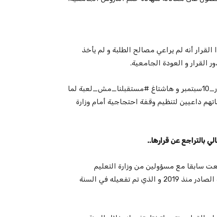
لقرار أنه لم يراعي مصالح الطلبة و لم يأخذ
ر القرار و العودة الجامعية.
كما استخدم عدد كبير من الطلبة و الأولياء هاشتاغ #ضد_قرار_10سبتمبر و هاشتاغ #مستقبلنا_مش_لعبة لما
م داعيين لتنظيم وقفة احتجاجية أمام وزارة
الي
بالتراجع عن قرارها
..
عت سابقا مع مسؤولين من وزارة التعليم
العالي ومن بينهم الوزيرة الحالية لتعليق قرار اللجان القطاعية الصادر منذ 2019 و الذي تم تفعيله في السنة