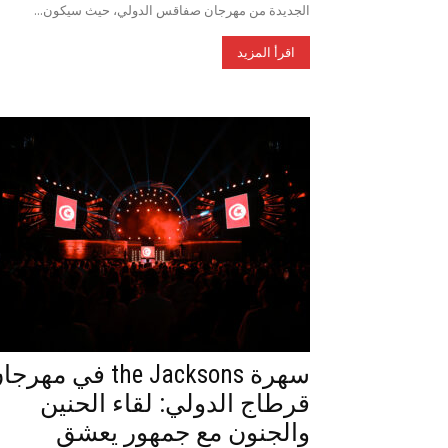
الجديدة من مهرجان صفاقس الدولي، حيث سيكون...
اقرأ المزيد
سهرة the Jacksons في مهر
قرطاج الدولي: لقاء الحنين
والجنون مع جمهور يعشق