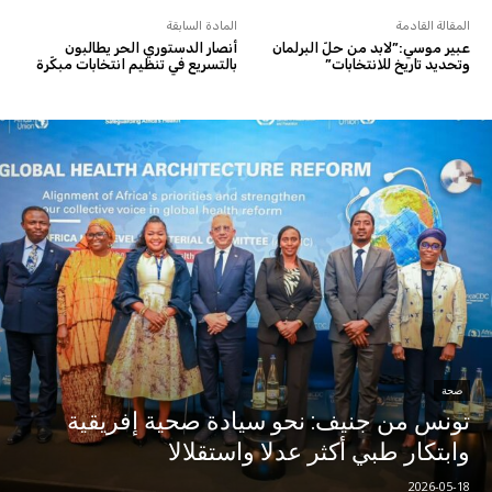
المقالة القادمة
المادة السابقة
عبير موسي:”لابد من حلّ البرلمان
أنصار الدستوري الحر يطالبون
وتحديد تاريخ للانتخابات”
بالتسريع في تنظيم انتخابات مبكّرة
صحة
تونس من جنيف: نحو سيادة صحية إفريقية
وابتكار طبي أكثر عدلا واستقلالا
2026-05-18