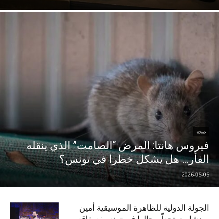
صحة
فيروس هانتا: المرض “الصامت” الذي ينقله
الفأر… هل يشكل خطرا في تونس؟
2026-05-05
الجولة الدولية للظاهرة الموسيقية أمين