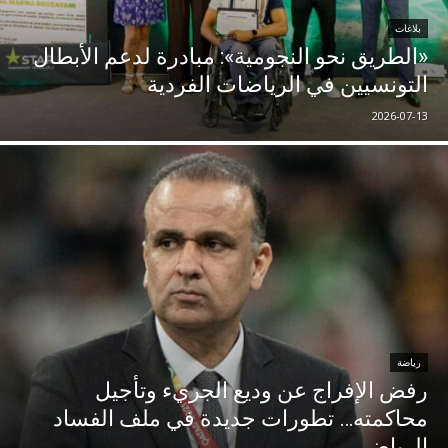
بلاغات
«الطريق نحو النجومية»: مبادرة لدعم الأبطال
التونسيين في الرياضات الفردية
2026-07-13
رياضة
رفض الإفراج عن وديع الجريء وتأجيل
محاكمته… تطورات جديدة في ملف الفساد
الرياضي