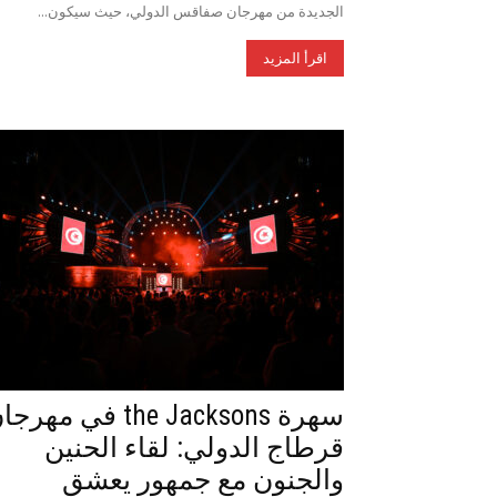
الجديدة من مهرجان صفاقس الدولي، حيث سيكون...
اقرأ المزيد
سهرة the Jacksons في مهر
قرطاج الدولي: لقاء الحنين
والجنون مع جمهور يعشق