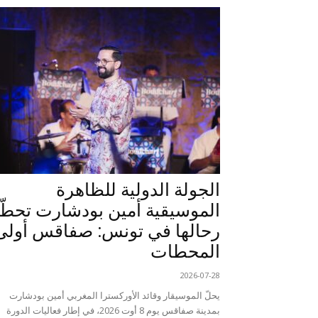
الجولة الدولية للظاهرة
الموسيقية أمين بودشارت تحطّ
رحالها في تونس: صفاقس أولى
المحطات
2026-07-28
يحلّ الموسيقار وقائد الأوركسترا المغربي أمين بودشارت
بمدينة صفاقس يوم 8 أوت 2026، في إطار فعاليات الدورة