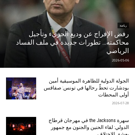
رياضة
رفض الإفراج عن وديع الجريء وتأجيل
محاكمته… تطورات جديدة في ملف الفساد
الرياضي
2026-05-06
الجولة الدولية للظاهرة الموسيقية أمين
بودشارت تحطّ رحالها في تونس: صفاقس
أولى المحطات
2026-07-28
سهرة the Jacksons في مهرجان قرطاج
الدولي: لقاء الحنين والجنون مع جمهور
يعشق الاختلاف