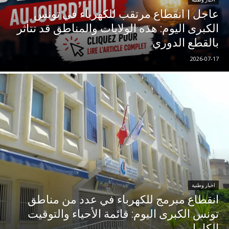
عاجل | انقطاع مرتقب للكهرباء في تونس
الكبرى اليوم: هذه الولايات والمناطق قد تتأثر
بالقطع الدوري
2026-07-17
اخبار وطنية
انقطاع مبرمج للكهرباء في عدد من مناطق
تونس الكبرى اليوم: قائمة الأحياء والتوقيت
الكامل