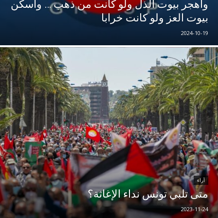
وأهجر بيوت الذل ولو كانت من ذهب … وأسكن
بيوت العز ولو كانت خرابا
2024-10-19
آراء
متى تلبي تونس نداء الإغاثة؟
2023-11-24