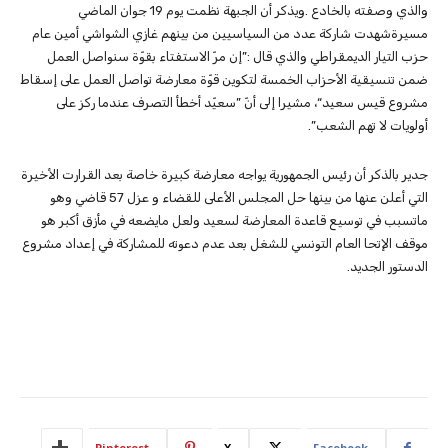
والذي وصفته بالخادع .ويذكر أن الجبهة نظمت يوم 19 جوان الماضي
مسيرةشهدت شاركة عدد من السياسيين من بينهم غازي الشواشي أمين عام
حزب التيار الديمقراطي والذي قال :”إن مرّ الاستفتاء بقوّة سنواصل العمل
ضمن تنسيقية الأحزاب الخمسة لتكوين قوّة معارضة تواصل العمل على إسقاط
مشروع قيس سعيد“، مشيرا إلى أنّ ”سعيّد أخطأ التصرف عندما ركز على
أولويات لا تهم الشعب”.
جدير بالذكر أن رئيس الجمهورية يواجه معارضة كبيرة خاصة بعد القرارت الأخيرة
التي أعلن عنها من بينها حل المجلس الأعلى للقضاء و عزل 57 قاضي وهو
ماتسبب في توسيع قاعدة المعارضة لسعيد ولعل مايضعه في مأزق أكبر هو
موقف الإتحا العام التونسي للشغل بعد عدم دعوته للمشاركة في إعداد مشروع
الدستور الجديد.
Pinterest
X
Facebook