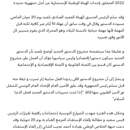
2022 المتعلق بإحداث الهيئة الوطنية الإستشارية من أجل حمهورية حديدة
وقد سلم الرئيس المنسق للهيئة العميد الصادق بلعيد يوم 20 جوان الماضي
مسودة الدستور وقال في وقت سابق أن مهلة 10 أيام غير كافية لكنه قبل
المهمة لأنها مهمة حياتية بالنسبة للبلاد وهو المحرك الذي يقوم بتسيير كل
الأمور وفق تعبيره
و تعليقا عما سيتضمنه مشروع الدستور الحديد أوضح بلعيد بأن الدستور
الحديد سيكون دستورا إقتصاديا وليس سياسويا مؤكد أن العمل على مشروع
الدستور كان قسم بين اللجنة القانونية و اللجنة الإقتصادية و الإحتماعية
و يشار إلى أن مشروع الدستور لاقى ردودا فعل سلبية إثر تسرب و ثيقة منه
قبل تسلم رئيس الحمهورية وقد علق الأمين العام للإتحاد العام التونسي للشغل
نور الدين الطبوبي عنها قائلا :”إذا ثبتت تسريبات الدستور الجديد فعلى الدنيا
السلام”
وخلال هذه الفترة شهدت الشوارع التونسية إحتجاجات رافضة لقرارات الرئيس
قيس سعيد و مطالبة بإلغاء الإستفتاء المزمع القيام به يوم 25 جويلية وقد
دعت جبهة الخلاص الوطني بقيادة أحمد نجيب الشابي إلى إلغاء الإستفتاء