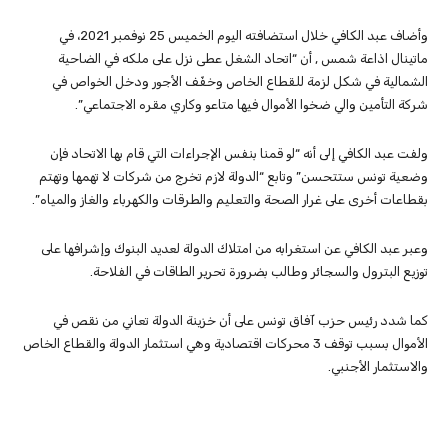
وأضاف عبد الكافي خلال استضافته اليوم الخميس 25 نوفمبر 2021، في
ماتينال اذاعة شمس , أن “اتحاد الشغل عطى نزل على ملكه في الضاحية
الشمالية في شكل لزمة للقطاع الخاص وخفّف الأجور ودخل الخواص في
شركة التأمين والي ضخوا الأموال فيها متاعو وكاري مقره الاجتماعي”.
ولفت عبد الكافي إلى أنه “لو قمنا بنفس الإجراءات التي قام بها الاتحاد فإن
وضعية تونس ستتحسن” وتابع “الدولة لازم تخرج من شركات لا تهمها وتهتم
بقطاعات أخرى على غرار الصحة والتعليم والطرقات والكهرباء والغاز والمياه”.
وعبر عبد الكافي عن استغرابه من امتلاك الدولة لعديد البنوك وإشرافها على
توزيع البترول والسجائر وطالب بضرورة تحرير الطاقات في الفلاحة.
كما شدد رئيس حزب آفاق تونس على أن خزينة الدولة تعاني من نقص في
الأموال بسبب توقف 3 محركات اقتصادية وهي استثمار الدولة والقطاع الخاص
والاستثمار الأجنبي.