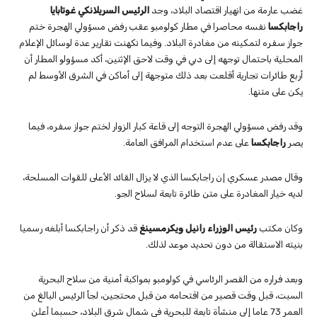
غضب عارمة من انهيار اقتصاد البلاد، وجد
الرئيس السريلانكي غوتابايا
راجابكسا
نفسه محاصرا في مطار كولومبو عقب رفض مسؤولي الهجرة ختم
جواز سفره لتمكينه من مغادرة البلاد. وفيما تكهنت تقارير عدة لوسائل الإعلام
المحلية باحتمال توجهه إلى دبي في وقت لاحق الإثنين، أكد مسؤولو المطار أن
أربع طائرات تجارية أقلعت بعد ذلك متوجهة إلى أماكن في الشرق الأوسط لم
يكن على متنها.
وقد رفض مسؤولي الهجرة التوجه إلى قاعة كبار الزوار لختم جواز سفره، فيما
يصر
راجابكسا
على عدم استخدام المرافق العامة.
وقال مصدر عسكري إن راجابكسا الذي لا يزال القائد الأعلى للقوات المسلحة،
لديه خيار المغادرة على متن طائرة تابعة لسلاح الجو.
وكان مكتب
رئيس الوزراء رانيل ويكرمسينغ
قد ذكر أن راجابكسا أبلغه رسميا
بنيته الاستقالة من دون تحديد موعد لذلك.
وبعد فراره من القصر الرئاسي في كولومبو بمواكبة أمنية من سلاح البحرية
السبت، قبل وقت قصير من اقتحامه من قبل محتجين، لجأ الرئيس البالغ من
العمر 73 عاما إلى منشأة تابعة للبحرية في شمال شرق البلاد، حسبما أعلن