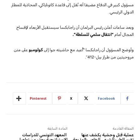
مسؤول كبير في الدفاع مضيفا أنه نُقل إلى قاعدة كاتوناياكي، المحاذية للمطار
الدولي الرئيسي.
وبعد ساعات أعلن رئيس البرلمان أن راجابكسا سيستقيل الأربعاء لإفساح
المجال أمام
“انتقال سلمي للسلطة”.
وأوضح المسؤول أن راجابكسا “أُعيد مع حاشيته جوا إلى
كولومبو
على متن
مروحيتين من طراز بيل-412″.
Pinterest
X
Facebook
المقالة القادمة
المادة السابقة
عملية قتل وحشية يكشف عنها
المعهد التونسي للدراسات
تقرير الطب الشرعي الخاص بالمذيعة
الاستراتيجية يحذر من تواصل