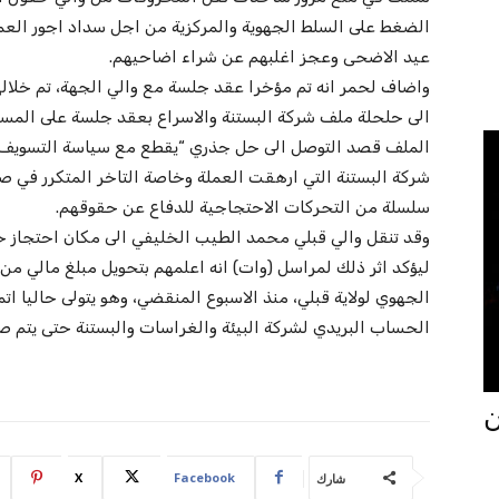
الضغط على السلط الجهوية والمركزية من اجل سداد اجور العمل
عيد الاضحى وعجز اغلبهم عن شراء اضاحيهم.
واضاف لحمر انه تم مؤخرا عقد جلسة مع والي الجهة، تم خلاله
الى حلحلة ملف شركة البستنة والاسراع بعقد جلسة على المست
الملف قصد التوصل الى حل جذري “يقطع مع سياسة التسويف 
شركة البستنة التي ارهقت العملة وخاصة التاخر المتكرر في 
سلسلة من التحركات الاحتجاجية للدفاع عن حقوقهم.
وقد تنقل والي قبلي محمد الطيب الخليفي الى مكان احتجاز ح
ليؤكد اثر ذلك لمراسل (وات) انه اعلمهم بتحويل مبلغ مالي من
الجهوي لولاية قبلي، منذ الاسبوع المنقضي، وهو يتولى حاليا اتما
الحساب البريدي لشركة البيئة والغراسات والبستنة حتى يتم ص
جان
X
Facebook
شارك