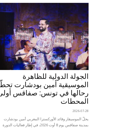
الجولة الدولية للظاهرة
الموسيقية أمين بودشارت تحطّ
رحالها في تونس: صفاقس أولى
المحطات
2026-07-28
يحلّ الموسيقار وقائد الأوركسترا المغربي أمين بودشارت
بمدينة صفاقس يوم 8 أوت 2026، في إطار فعاليات الدورة