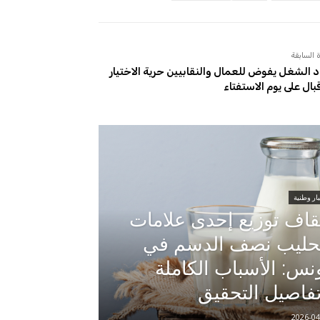
 السابقة
د الشغل يفوض للعمال والنقابيين حرية الاختيار
قبال على يوم الاستفتاء
ار وطنية
قاف توزيع إحدى علامات
حليب نصف الدسم في
نس: الأسباب الكاملة
فاصيل التحقيق
2026-04