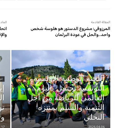
المقالة القادمة
المادة
المرزوقي: مشروع الدستور هو هلوسة شخص
اتحا
واحد..والحل في عودة البرلمان
والإ
بلاغات
اللجنة الوطنية الأولمبية
اخب
التونسية تحتفي باليوم
إي
العالمي للرياضة من أجل
ال
التنمية والسلم بمنتزه
تو
النحلي
وت
-17
2026-04-06