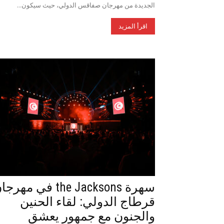
الجديدة من مهرجان صفاقس الدولي، حيث سيكون...
اقرأ المزيد
سهرة the Jacksons في مهر
قرطاج الدولي: لقاء الحنين
والجنون مع جمهور يعشق