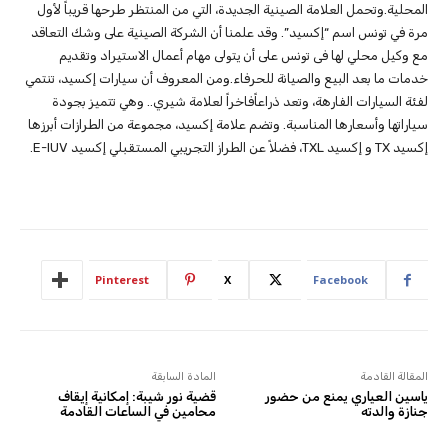
المحلية.وتحمل العلامة الصينية الجديدة، التي من المنتظر طرحها قريباً لأول
مرة في تونس اسم “إكسيد”. وقد علمنا أن الشركة الصينية على وشك التعاقد
مع وكيل محلي لها فى تونس على أن يتولى مهام أعمال الاستيراد وتقديم
خدمات ما بعد البيع والصيانة للحرفاء.ومن المعروف أن سيارات إكسيد، تنتمي
لفئة السيارات الفارهة، وتعد ذراعاًفاخراً لعلامة شيري.. وهي تتميز بجودة
سياراتها وأسعارها المناسبة. وتضم علامة إكسيد، مجموعة من الطرازات أبرزها
إكسيد TX و إكسيد TXL، فضلاً عن الطراز التجريبي المستقبلي إكسيد E-IUV.
Pinterest
X
Facebook
المقالة القادمة
المادة السابقة
ياسين العياري يمنع من حضور
قضية نور شيبة: إمكانية إيقاف
جنازة والدته
محامين في الساعات القادمة