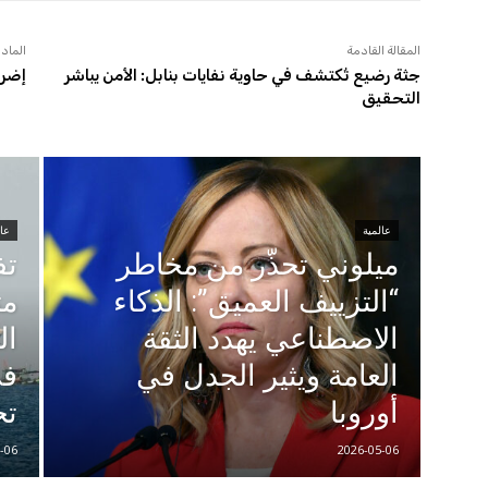
المقالة القادمة
المادة
جثة رضيع تُكتشف في حاوية نفايات بنابل: الأمن يباشر
إضرا
التحقيق
عالمية
عال
ميلوني تحذّر من مخاطر
تف
“التزييف العميق”: الذكاء
مت
الاصطناعي يهدد الثقة
ال
العامة ويثير الجدل في
في
أوروبا
تح
-06
2026-05-06