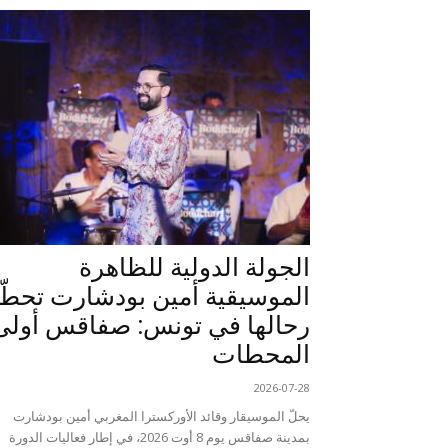
الجولة الدولية للظاهرة
الموسيقية أمين بودشارت تحطّ
رحالها في تونس: صفاقس أولى
المحطات
2026-07-28
يحلّ الموسيقار وقائد الأوركسترا المغربي أمين بودشارت
بمدينة صفاقس يوم 8 أوت 2026، في إطار فعاليات الدورة