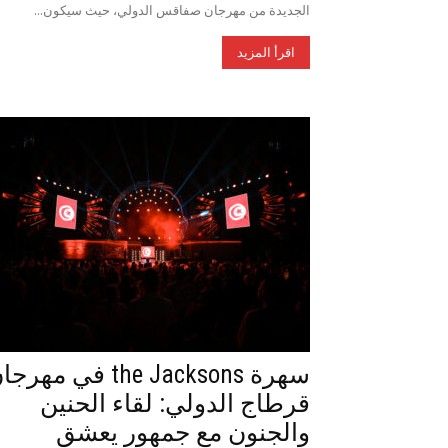
الجديدة من مهرجان صفاقس الدولي، حيث سيكون...
اقرأ المزيد
سهرة the Jacksons في مهر
قرطاج الدولي: لقاء الحنين
والجنون مع جمهور يعشق