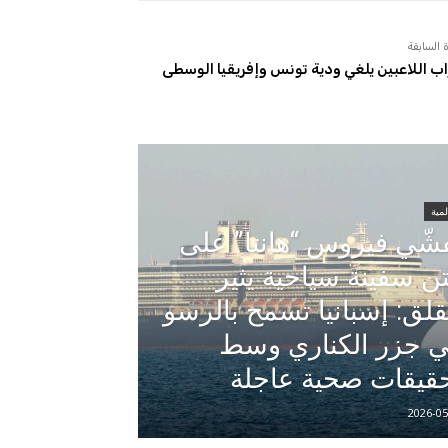
 السابقة
ب اللاعبين يلغي ودية تونس وإفريقيا الوسطى
مية
شّي فيروس “هانتا” على
ن سفينة سياحية يثير
قلق: إسبانيا تسمح بالرسو
 جزر الكناري وسط
قيقات صحية عاجلة
2026-05