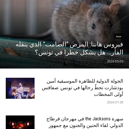
صحة
فيروس هانتا: المرض “الصامت” الذي ينقله
الفأر… هل يشكل خطرا في تونس؟
2026-05-05
الجولة الدولية للظاهرة الموسيقية أمين
بودشارت تحطّ رحالها في تونس: صفاقس
أولى المحطات
2026-07-28
سهرة the Jacksons في مهرجان قرطاج
الدولي: لقاء الحنين والجنون مع جمهور