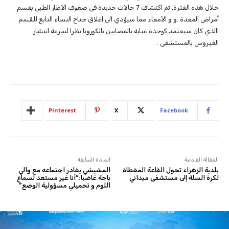
خلال هذه الفترة, تم اكتشاف 7 حالات جديدة في صغوف الاطار الطبي بقسم
أمراض المعدة .و و الأمعاء مما سيؤدي الى اغلاق جناح النساء التابع للقسم
االذي كان سيعتمد كوحدة عناية بالمصابين بالكورونا نظرا لسرعة انتشار
الفيروس بالمستشفى .
Pinterest
X
Facebook
المقالة القادمة
المادة السابقة
بلدية الزهراء تحول القاعة المغطاة
المشيشي يغادر اجتماعه مع والي
لكرة السلة إلى مستشفى ميداني
باجة غاضبا:”أنا غير مستعد لسماع
اللوم و تحميلي مسؤولية الوضع”