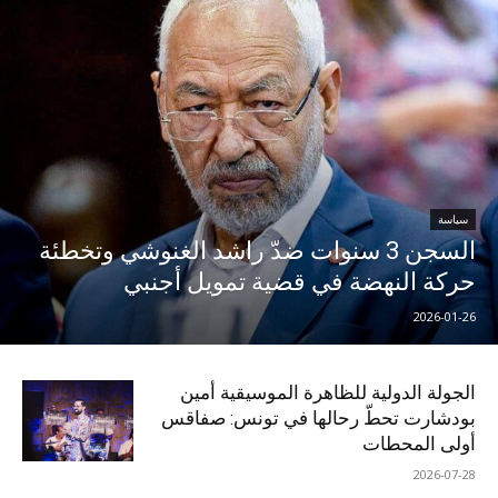
سياسة
السجن 3 سنوات ضدّ راشد الغنوشي وتخطئة
حركة النهضة في قضية تمويل أجنبي
2026-01-26
الجولة الدولية للظاهرة الموسيقية أمين
بودشارت تحطّ رحالها في تونس: صفاقس
أولى المحطات
2026-07-28