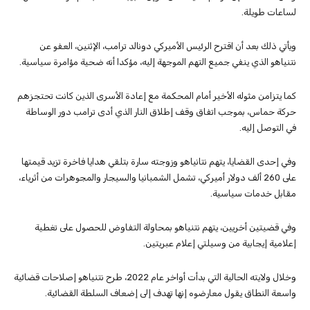
لساعات طويلة.
ويأتي ذلك بعد أن اقترح الرئيس الأميركي دونالد ترامب، الإثنين، العفو عن
نتنياهو الذي ينفي جميع التهم الموجهة إليه، مؤكدا أنه ضحية مؤامرة سياسية.
كما يتزامن مثوله الأخير أمام المحكمة مع إعادة الأسرى الذين كانت تحتجزهم
حركة حماس، بموجب اتفاق وقف إطلاق النار الذي أدى ترامب دور الوساطة
في التوصل إليه.
وفي إحدى القضايا، يتهم نتانياهو وزوجته سارة بتلقي هدايا فاخرة تزيد قيمتها
على 260 ألف دولار أميركي، تشمل الشمبانيا والسيجار والمجوهرات من أثرياء،
مقابل خدمات سياسية.
وفي قضيتين أخريين، يتهم نتنياهو بمحاولة التفاوض للحصول على تغطية
إعلامية إيجابية من وسيلتي إعلام عبريتين.
وخلال ولايته الحالية التي بدأت أواخر عام 2022، طرح نتنياهو إصلاحات قضائية
واسعة النطاق يقول معارضوه إنها تهدف إلى إضعاف السلطة القضائية.