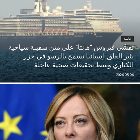
عالمية
تفشّي فيروس “هانتا” على متن سفينة سياحية
يثير القلق: إسبانيا تسمح بالرسو في جزر
الكناري وسط تحقيقات صحية عاجلة
2026-05-06