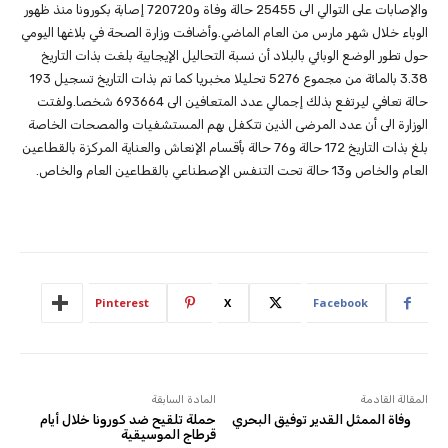
والإصابات على التوالي الى 25455 حالة وفاة و720720 إصابة بكورونا منذ ظهور
الوباء خلال شهر مارس من العام الماضي.وأضافت وزارة الصحة في بلاغها اليومي
حول تطور الوضع الوبائي بالبلاد أن نسبة التحاليل الإيجابية بلغت بذات التاريخ
3.38 بالمائة من مجموع 5276 تحليلا مخبريا كما تم بذات التاريخ تسجيل 193
حالة تعافي ليرتفع بذلك إجمالي عدد المتعافين الى 693664 شخصا.ولفتت
الوزارة الى أن عدد المرضى الذين تتكفل بهم المستشفيات والمصحات الخاصة
بلغ بذات التاريخ 172 حالة و76 حالة بأقسام الإنعاش والعناية المركزة بالقطاعين
العام والخاص و13 حالة تحت التنفس الإصطناعي بالقطاعين العام والخاص.
Pinterest
X
Facebook
المقالة القادمة
المادة السابقة
وفاة الممثل القدير توفيق البحري
حملة تلقيح ضد كورونا خلال أيام
قرطاج الموسيقية