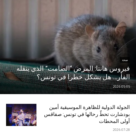
صحة
فيروس هانتا: المرض “الصامت” الذي ينقله
الفأر… هل يشكل خطرا في تونس؟
2026-05-05
الجولة الدولية للظاهرة الموسيقية أمين
بودشارت تحطّ رحالها في تونس: صفاقس
أولى المحطات
2026-07-28