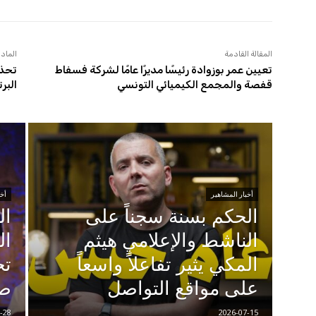
المقالة القادمة
المادة
تعيين عمر بوزوادة رئيسًا مديرًا عامًا لشركة فسفاط
تحذي
قفصة والمجمع الكيميائي التونسي
البر
أخبار المشاهير
أخب
الحكم بسنة سجناً على
ال
الناشط والإعلامي هيثم
ال
المكي يثير تفاعلاً واسعاً
تح
على مواقع التواصل
صف
-28
2026-07-15