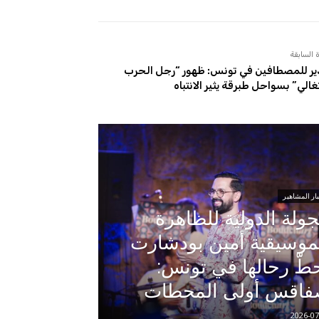
 السابقة
ر للمصطافين في تونس: ظهور “رجل الحرب
تغالي” بسواحل طبرقة يثير الانتباه
ار المشاهير
جولة الدولية للظاهرة
موسيقية أمين بودشارت
طّ رحالها في تونس:
اقس أولى المحطات
2026-07