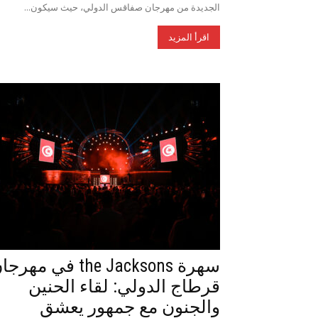
الجديدة من مهرجان صفاقس الدولي، حيث سيكون...
اقرأ المزيد
سهرة the Jacksons في مهر
قرطاج الدولي: لقاء الحنين
والجنون مع جمهور يعشق