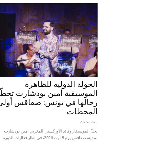
الجولة الدولية للظاهرة
الموسيقية أمين بودشارت تحطّ
رحالها في تونس: صفاقس أولى
المحطات
2026-07-28
يحلّ الموسيقار وقائد الأوركسترا المغربي أمين بودشارت
بمدينة صفاقس يوم 8 أوت 2026، في إطار فعاليات الدورة