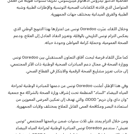
العالمية الدكتور تيدروس أدهانوم غيبريسوس، تكريماً لسنوات طويلة من العمل
المتواصل الذي قادته الكفاءات الصحية التونسية والإطارات الطبية وشبه
الطبية والفرق الميدانية بمختلف جهات الجمهورية.
وخلال اللقاء، عبّرت Ooredoo تونس عن اعتزازها بهذا التتويج الوطني الذي
يعكس التزام تونس التاريخي بالوقاية، وتعزيز النفاذ العادل إلى العلاج، ودعم
الصحة العمومية، وحماية كرامة المواطن وجودة حياته.
كما مثّل اللقاء فرصة لبحث آفاق التعاون المستقبلي بين Ooredoo تونس
ووزارة الصحة في مجال دعم المبادرات الصحية الوطنية ذات الأثر المجتمعي،
إلى جانب تعزيز مشاريع الصحة الرقمية والابتكار في القطاع الصحي.
وفي هذا الإطار، أعلنت Ooredoo تونس عن دعمها للمبادرة الوطنية لجراحة
المياه البيضاء “الساد” المنظمة تحت إشراف وزارة الصحة بالشراكة مع جمعية
“وان داي وان دريم” ODOD، والتي تهدف إلى تمكين المرضى المعوزين من
استعادة البصر ومكافحة العمى القابل للعلاج بمختلف ولايات الجمهورية.
ومن خلال التزام يمتد على ثلاث سنوات ضمن برنامجها المجتمعي “تونس
تعيش”، ستدعم Ooredoo تونس المبادرة الوطنية لجراحة المياه البيضاء