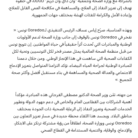
بالشراكة مع وزارة الصحة وجمعية “وان داي وان دريم” ODOD، في خطوة
تهدف إلى تعزيز النفاذ إلى العلاج، والمساهمة في مكافحة العمى القابل للعلاج،
وإعادة الأمل والكرامة للفئات الهشة بمختلف جهات الجمهورية.
وبهذه المناسبة، صرّح إياس عساف، الرئيس التنفيذي لـOoredoo تونس: «
نفخر في Ooredoo تونس بالوقوف إلى جانب وزارة الصحة لدعم الأولويات
الوطنية والمبادرات التي تُحدث أثراً حقيقياً في حياة المواطنين. إن تتويج تونس
من قبل منظمة الصحة العالمية يمثل مصدر فخر لكل التونسيين وتحية لكل
الكفاءات الصحية التي ساهمت في هذا الإنجاز الوطني. ومن خلال دعمنا
للمبادرة الوطنية لجراحة المياه البيضاء، نؤكد التزامنا المتواصل بتعزيز الإدماج
الاجتماعي والعدالة الصحية والمساهمة في بناء مستقبل أفضل وأكثر صحة
للجميع. »
من جهته، ثمّن وزير الصحة الدكتور مصطفى الفرجاني هذه المبادرة، مؤكداً
أهمية الشراكات بين القطاعين العام والخاص في دعم جهود الدولة وتطوير
الخدمات الصحية وتعزيز النفاذ إلى الرعاية الصحية ذات الجودة بمختلف
مناطق البلاد. ويجسد هذا اللقاء محطة جديدة في مسار تعزيز التعاون بين
Ooredoo تونس ووزارة الصحة، انطلاقاً من رؤية مشتركة ترتكز على الابتكار،
والإدماج، والوقاية، والتنمية المستدامة في القطاع الصحي.