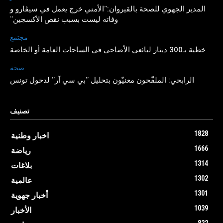
المدير الجهوي للصحة بالقيروان:”الأمني خرج يعمل في سيڤارو و
وفاته ليست بسبب نقص الأكسجين”
مجتمع
خطية بـ300 دينار لبائعي الأضاحي في الساحات العامة أو الخاصة
صحة
الرابحي: الملقّحون معنيّون بتحليل ”بي سي آر” لدخول تونس
VERSION
FRANÇAISE
تصنيف
لنتحقق
عالمية
1828
اخبار وطنية
ثقافة
1666
رياضة
مجتمع
1314
بلاغات
اقتصاد
1302
عالمية
صحة
1301
أخبار جهوية
رياضة
1039
الأخبار
سياسة
822