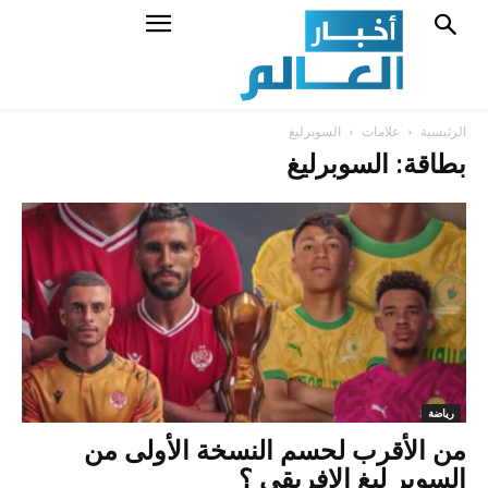
الرئيسية
علامات
السوبرليغ
بطاقة: السوبرليغ
رياضة
من الأقرب لحسم النسخة الأولى من
السوبر ليغ الافريقي ؟