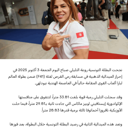
نجحت البطلة التونسية روعة التليلي صباح اليوم الجمعة 3 أكتوبر 2025 في
إحراز الميدالية الذهبية في مسابقة رمي القرص لفئة (F41) ضمن بطولة العالم
لبارا ألعاب القوى المقامة حالياً في العاصمة الهندية نيودلهي.
وقد سجلت التليلي رمية قوية بلغت 33.81 متراً، لتتفوق على منافستها
الإكوادورية إيستافيني لوبيز ماكاس التي جاءت ثانية بـ29.81 متراً، فيما حلت
الأوزبكية نافروزا أخماتوفا ثالثة برمية قدرها 28.83 متراً.
وتعد هذه الميدالية الثانية في رصيد البطلة التونسية خلال البطولة، بعد فوزها