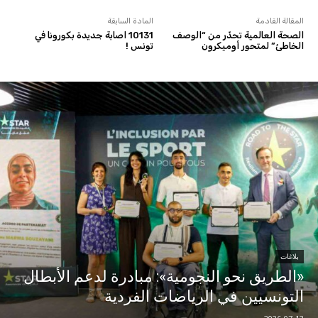
المقالة القادمة
المادة السابقة
الصحة العالمية تحذّر من “الوصف
10131 اصابة جديدة بكورونا في
الخاطئ” لمتحور أوميكرون
تونس !
بلاغات
«الطريق نحو النجومية»: مبادرة لدعم الأبطال
التونسيين في الرياضات الفردية