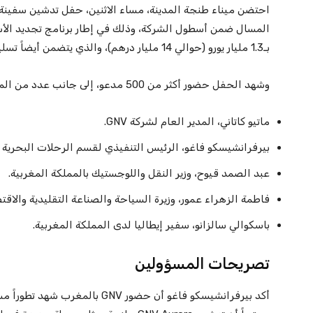
بـ1.3 مليار يورو (حوالي 14 مليار درهم)، والذي يتضمن أيضاً تسليم أربع سفن إضافية ابتداءً من سنة 2027.
وشهد الحفل حضور أكثر من 500 مدعو، إلى جانب عدد من المسؤولين والشخصيات البارزة، من بينهم:
ماتيو كاتاني، المدير العام لشركة GNV.
بيرفرانشيسكو فاغو، الرئيس التنفيذي لقسم الرحلات البحرية بمجموعة MSC 
عبد الصمد قيوح، وزير النقل واللوجستيك بالمملكة المغربية.
فاطمة الزهراء عمور، وزيرة السياحة والصناعة التقليدية والاقت
باسكوالي سالزانو، سفير إيطاليا لدى المملكة المغربية.
تصريحات المسؤولين
أكد بيرفرانشيسكو فاغو أن حضور GNV 