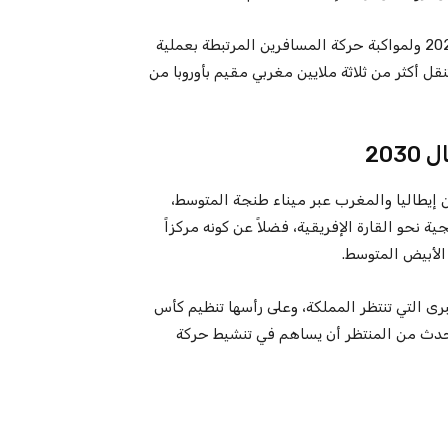
ومن خلال هذا التعزيز لأسطولها، تستعد GNV لموسم صيف 2026 ولمواكبة حركة المسافرين المرتبطة بعملية
ل أكثر من ثلاثة ملايين مغربي مقيم بأوروبا من
203
ن إيطاليا والمغرب عبر ميناء طنجة المتوسط،
 نحو القارة الإفريقية، فضلاً عن كونه مركزاً
الأبيض المتوسط.
ى التي تنتظر المملكة، وعلى رأسها تنظيم كأس
البرتغال، وهو حدث من المنتظر أن يساهم في تنشيط حركة