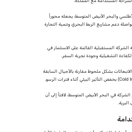
طلسي والبحر الأبيض المتوسط، يجعله محوراً
ً في تعزيز شبكة الشركة بالمنطقة، مؤكداً التزام GNV بمواصلة دعم مشاريع الربط البحري وتنمية التجارة
و كاتاني أن سفينة GNV Aurora تجسد رؤية الشركة المستقبلية القائمة على الاستثمار في
الكفاءة التشغيلية وجودة تجربة السفر.
لانبعاثات بشكل ملحوظ مقارنة بالأجيال السابقة
لشركة في البحر الأبيض المتوسط، لافتاً إلى أن