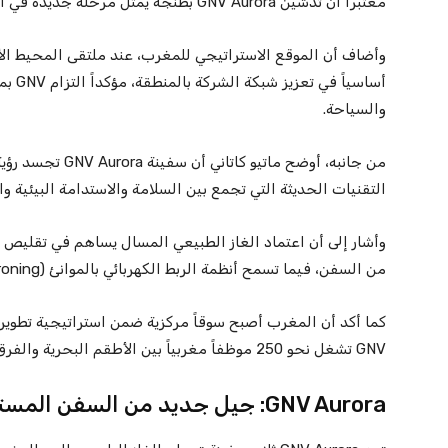
معتبراً أن تدشين GNV Aurora بطنجة يمثل مرحلة جديدة في الشراكة المستدامة مع المملكة.
وأضاف أن الموقع الاستراتيجي للمغرب، عند ملتقى المحيط الأ
أساسيا
والسياحة.
من جانبه، أوضح ماتي
التقنيات الحديثة التي تجمع بين السلامة والاستدامة البيئية و
وأشار إلى أن اعتماد الغاز الطبيعي المسال يساهم في تقليص ا
من السفن، فيما تسمح أنظمة الربط الكهربائي بالموانئ (Cold Ironing) بخفض التأثير البيئي أثناء فترات الرسو.
كما أكد أن المغرب أصبح سوقاً مركزية ضمن استراتيجية تطوير ا
GNV تشغل نحو 250 موظفاً مغربياً بين الأطقم البحرية والفرق البرية.
GNV Aurora: جيل جديد من السفن المستدامة