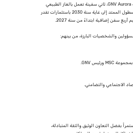
احتضن ميناء طنجة المدينة، مساء الاثنين، حفل تدشين سفينة GNV Aurora، ثاني سفينة تعمل بالغاز الطبيعي
المسال ضمن أسطول الشركة، وذلك في إطار برنامج تجديد الأسطول الممتد إلى غاية سنة 2030 باستثمارات تقدر
ورئيس GNV.
صاد الاجتماعي والتضامني.
بالمغرب شهد تطوراً مستمراً بفضل التعاون الوثيق والثقة المتبادلة،