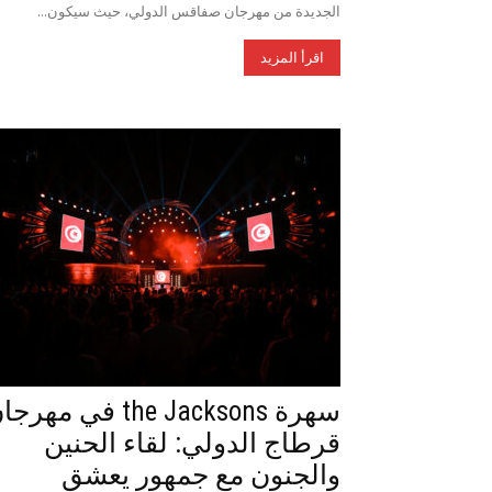
الجديدة من مهرجان صفاقس الدولي، حيث سيكون...
اقرأ المزيد
سهرة the Jacksons في مهر
قرطاج الدولي: لقاء الحنين
والجنون مع جمهور يعشق