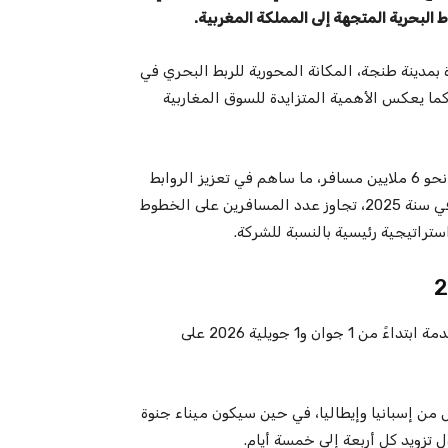
البحرية المتجهة إلى المملكة المغربية.
 بمدينة طنجة، المكانة المحورية للربط البحري في
ا يعكس الأهمية المتزايدة للسوق المغاربية
وخلال ما يقارب عشرين عاماً من النشاط بالمغرب، نقلت GNV نحو 6 ملايين مسافر، ما ساهم في تعزيز الروابط
المستدامة مع المملكة والجاليات المغربية المقيمة بأوروبا. وفي سنة 2025، تجاوز عدد المسافرين على الخطوط
من المنتظر أن تدخل السفينتان GNV Aurora وGNV Virgo الخدمة ابتداءً من 1 جوان و1 جويلية 2026 على
 من إسبانيا وإيطاليا، في حين سيكون ميناء جنوة
 تزويد كل أربعة إلى خمسة أيام.