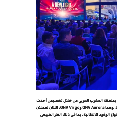
ة MSC، التزامها الاستراتيجي بمنطقة المغرب العربي من خلال تخصيص أحدث
سفينتين وأكثرهما تطوراً من الناحية التكنولوجية ضمن أسطولها، وهما GNV Aurora وGNV Virgo، اللتان تعملان
ر دعم اعتماد أنواع الوقود الانتقالية، بما في ذلك الغاز الطبيعي