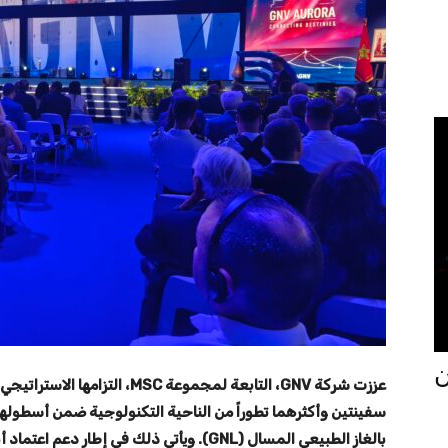
جان
عززت شركة GNV، التابعة لمجموع
بالغاز الطبيعي المسال (GNL). ويأتي ذلك في إطا