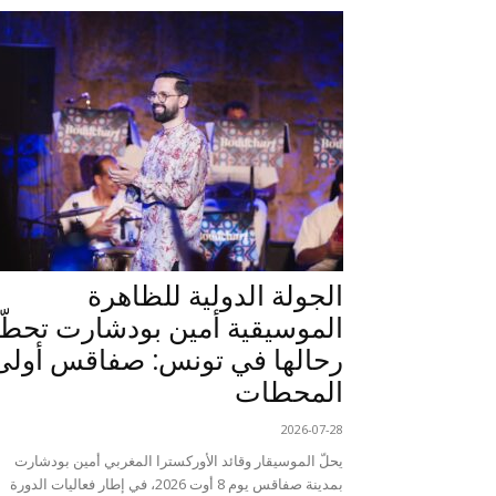
الجولة الدولية للظاهرة
الموسيقية أمين بودشارت تحطّ
رحالها في تونس: صفاقس أولى
المحطات
2026-07-28
يحلّ الموسيقار وقائد الأوركسترا المغربي أمين بودشارت
بمدينة صفاقس يوم 8 أوت 2026، في إطار فعاليات الدورة