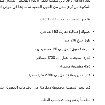
تعد GNV Aurora ثاني سفينة تعمل بالغاز الطبيعي ا
المكونة من أربع سفن من الجيل الجديد تم بناؤها في حوض Guangzhou Shipyard International بالصين.
وتتميز السفينة بالمواصفات التالية:
حمولة إجمالية تقارب 53 ألف طن.
طول يبلغ 218 متراً.
سرعة قصوى تصل إلى 25 عقدة بحرية.
قدرة استيعاب تصل إلى 1700 مسافر.
426 مقصورة مجهزة.
قدرة نقل بضائع تصل إلى 2780 متراً خطياً.
كما توفر السفينة مجموعة متكاملة من الخدمات العصرية، تش
مطعماً يقدم وجبات حسب الطلب.